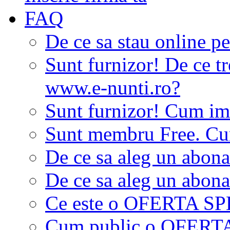
FAQ
De ce sa stau online p
Sunt furnizor! De ce tr
www.e-nunti.ro?
Sunt furnizor! Cum imi
Sunt membru Free. Cum
De ce sa aleg un abon
De ce sa aleg un abon
Ce este o OFERTA S
Cum public o OFER