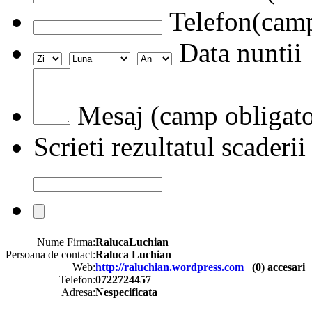
Telefon(camp
Data nuntii
Mesaj (camp obligato
Scrieti rezultatul scaderii
Nume Firma:
RalucaLuchian
Persoana de contact:
Raluca Luchian
Web:
http://raluchian.wordpress.com
(
0
) accesari
Telefon:
0722724457
Adresa:
Nespecificata