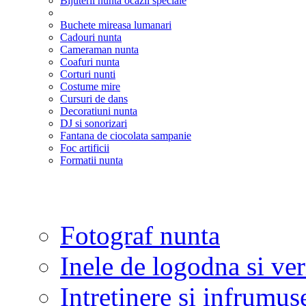
Bijuterii nunta ocazii speciale
Buchete mireasa lumanari
Cadouri nunta
Cameraman nunta
Coafuri nunta
Corturi nunti
Costume mire
Cursuri de dans
Decoratiuni nunta
DJ si sonorizari
Fantana de ciocolata sampanie
Foc artificii
Formatii nunta
Fotograf nunta
Inele de logodna si ve
Intretinere si infrumus