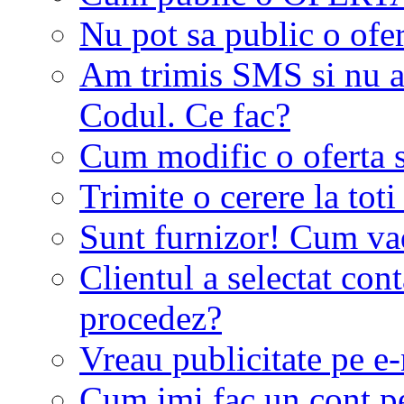
Nu pot sa public o ofer
Am trimis SMS si nu a
Codul. Ce fac?
Cum modific o oferta 
Trimite o cerere la tot
Sunt furnizor! Cum vad 
Clientul a selectat co
procedez?
Vreau publicitate pe e-
Cum imi fac un cont p