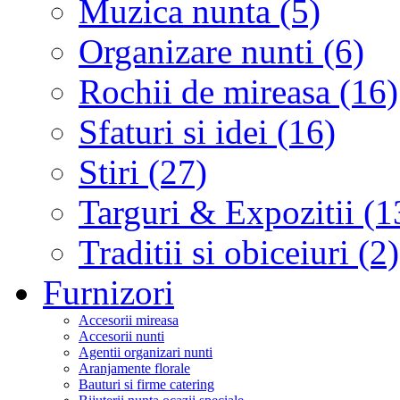
Muzica nunta (5)
Organizare nunti (6)
Rochii de mireasa (16)
Sfaturi si idei (16)
Stiri (27)
Targuri & Expozitii (1
Traditii si obiceiuri (2)
Furnizori
Accesorii mireasa
Accesorii nunti
Agentii organizari nunti
Aranjamente florale
Bauturi si firme catering