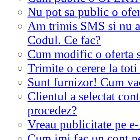
Nu pot sa public o ofer
Am trimis SMS si nu a
Codul. Ce fac?
Cum modific o oferta 
Trimite o cerere la tot
Sunt furnizor! Cum vad 
Clientul a selectat co
procedez?
Vreau publicitate pe e-
Cum imi fac un cont p