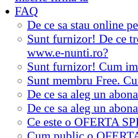
FAQ
De ce sa stau online p
Sunt furnizor! De ce tr
www.e-nunti.ro?
Sunt furnizor! Cum imi
Sunt membru Free. Cum
De ce sa aleg un abon
De ce sa aleg un abon
Ce este o OFERTA S
Cum public o OFER