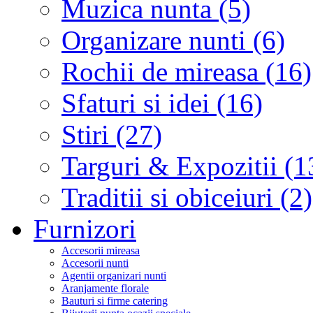
Muzica nunta (5)
Organizare nunti (6)
Rochii de mireasa (16)
Sfaturi si idei (16)
Stiri (27)
Targuri & Expozitii (1
Traditii si obiceiuri (2)
Furnizori
Accesorii mireasa
Accesorii nunti
Agentii organizari nunti
Aranjamente florale
Bauturi si firme catering