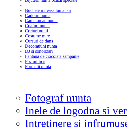
Bijuterii nunta ocazii speciale
Buchete mireasa lumanari
Cadouri nunta
Cameraman nunta
Coafuri nunta
Corturi nunti
Costume mire
Cursuri de dans
Decoratiuni nunta
DJ si sonorizari
Fantana de ciocolata sampanie
Foc artificii
Formatii nunta
Fotograf nunta
Inele de logodna si ve
Intretinere si infrumus