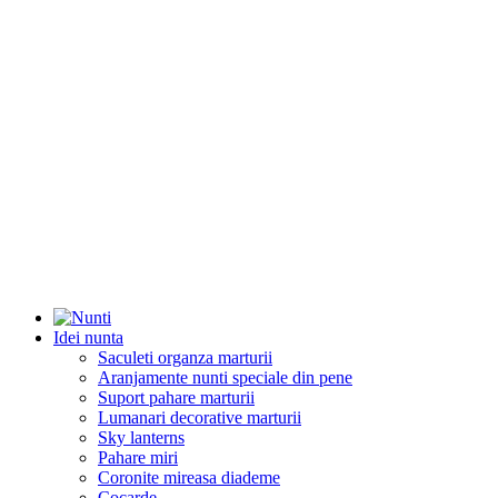
Idei nunta
Saculeti organza marturii
Aranjamente nunti speciale din pene
Suport pahare marturii
Lumanari decorative marturii
Sky lanterns
Pahare miri
Coronite mireasa diademe
Cocarde