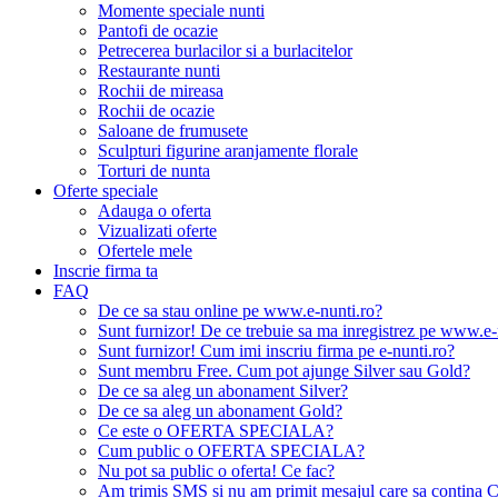
Momente speciale nunti
Pantofi de ocazie
Petrecerea burlacilor si a burlacitelor
Restaurante nunti
Rochii de mireasa
Rochii de ocazie
Saloane de frumusete
Sculpturi figurine aranjamente florale
Torturi de nunta
Oferte speciale
Adauga o oferta
Vizualizati oferte
Ofertele mele
Inscrie firma ta
FAQ
De ce sa stau online pe www.e-nunti.ro?
Sunt furnizor! De ce trebuie sa ma inregistrez pe www.e-
Sunt furnizor! Cum imi inscriu firma pe e-nunti.ro?
Sunt membru Free. Cum pot ajunge Silver sau Gold?
De ce sa aleg un abonament Silver?
De ce sa aleg un abonament Gold?
Ce este o OFERTA SPECIALA?
Cum public o OFERTA SPECIALA?
Nu pot sa public o oferta! Ce fac?
Am trimis SMS si nu am primit mesajul care sa contina C