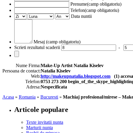
Prenume(camp obligatoriu)
Telefon(camp obligatoriu)
Data nuntii
Mesaj (camp obligatoriu)
Scrieti rezultatul scaderii
-
Nume Firma:
Make-Up Artist Natalia Kiselev
Persoana de contact:
Natalia Kiselev
Web:
http://makeupnatalia.blogspot.com
(
1
) accesa
Telefon:
0753 273 200 begin_of_the_skype_highlig
Adresa:
Nespecificata
Acasa
»
Romania
»
Bucuresti
»
Machiaj profesional/mirese – Make-
Articole populare
Texte invitatii nunta
Marturii nunta
Rochii de mireasa