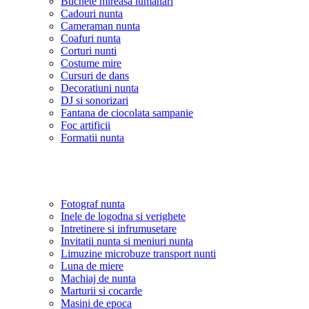
Buchete mireasa lumanari
Cadouri nunta
Cameraman nunta
Coafuri nunta
Corturi nunti
Costume mire
Cursuri de dans
Decoratiuni nunta
DJ si sonorizari
Fantana de ciocolata sampanie
Foc artificii
Formatii nunta
Fotograf nunta
Inele de logodna si verighete
Intretinere si infrumusetare
Invitatii nunta si meniuri nunta
Limuzine microbuze transport nunti
Luna de miere
Machiaj de nunta
Marturii si cocarde
Masini de epoca