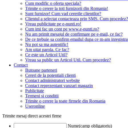
Cum modific o oferta speciala?
Trimite o cerere la toti furnizorii din Romania!
Sunt furnizor! Cum vad cererile clientilor?
Clientul a selectat contacteaza prin SMS. Cum procedez?
Vreau publicitate pe e-nunti.ro!
Cum imi fac un cont pe www.e-nunti.ro?
Nu am primit mesajul de confirmare pe e-mail, ce fac?
De ce trebuie sa confirm emailul dupa ce m-am inregistra
Nu pot sa ma autentific!
Am uitat parola. Ce fac?
Ce este un Articol Util?
Vreau sa public un Articol Util. Cum procedez?
Contact
Butoane parteneri
Cereri de la potentiali clienti
Contact administratori website
Contact reprezentant vanzari magazin
Publicitate
Termeni si conditii
Trimite o cerere la toate firmele din Romania
Useronline
Trimite mesaj direct acestei firme
Nume(camp obligatoriu)