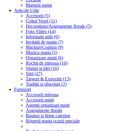
Marturii nunta
Articole Utile
Accesorii (5)
Coltul Vesel (11)
Decoratiuni/Aranjamente florale (5)
Foto-Video (14)
Informatii utile (6)
Invitatii de nunta (7)
Machiaj/Coafura (9)
Muzica nunta (5)
Organizare nunti (6)
Rochii de mireasa (16)
Sfaturi si idei (16)
Stiri (27)
Targuri & Expozitii (13)
Traditii si obiceiuri (2)
Furnizori
Accesorii mireasa
Accesorii nunti
Agentii organizari nunti
Aranjamente florale
Bauturi si firme catering
Bijuterii nunta ocazii speciale