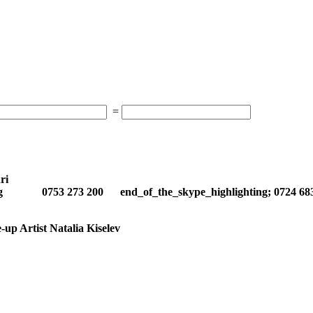
=
ri
hting 0753 273 200 end_of_the_skype_highlighting; 0724 68
up Artist Natalia Kiselev