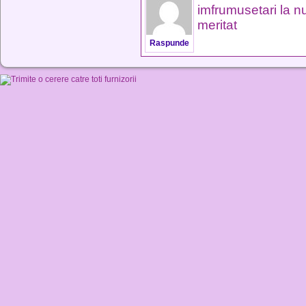
imfrumusetari la nu
meritat
Raspunde