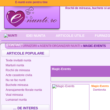
E-nunti este pentru tine
Rochii de mireasa, buchete si aran
IDEI NUNTA
ARTICOLE UTILE
FURNIZO
CONTACT
ACASA
»
FURNIZORI
»
AGENTII ORGANIZARI NUNTI
»
MAGIC-EVENTS
ARTICOLE POPULARE
Texte invitatii nunta
Marturii nunta
Magic-Events
Rochii de mireasa
Acte casatorie civila
Nu se fac nunti
Buchete mireasa
Magic-Events
Aranajamente florale nunta
Dambovita
Voal mireasa
Lumanari nunta
… DE INTERES