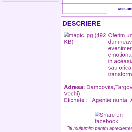
DESCRI
DESCRIERE
Oferim un 
dumneavoa
eveniment
emotiona
in aceast
sau orica
transforma
Adresa
: Dambovita,Targovi
Vechi)
Etichete :
Agentie nunta
"Iti multumim pentru aprecierrea