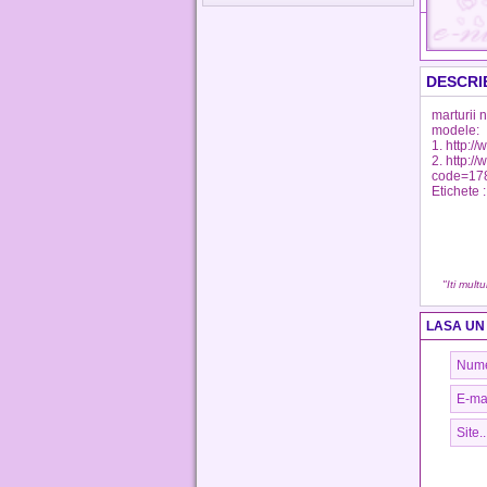
DESCRI
marturii n
modele:
1. http:/
2. http:/
code=17
Etichete :
"Iti mult
LASA UN