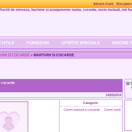
Intrare Cont
Recupera
Rochii de mireasa, buchete si aranjamente nunta, coronite, texte invitatii, toti fur
 UTILE
FURNIZORI
OFERTE SPECIALE
INSCRIE 
URII SI COCARDE
»
MARTURII SI COCARDE
i cocarde
14|05|2014
Categorii:
Cereri marturii si cocarde
Cereri nunti