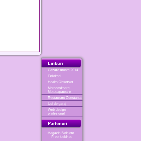
Linkuri
Cazare munte 2014
Felicitari
Health Observer
Motocositoare
Motosapatoare
Restaurant Constanta
Usi de garaj
Web design
profesional
Parteneri
Magazin Biciclete -
Freeridebikes