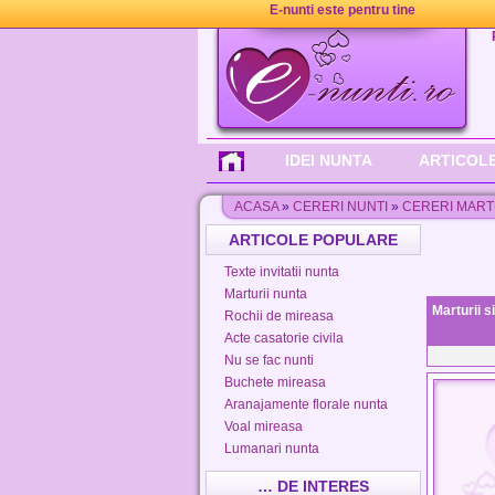
E-nunti este pentru tine
IDEI NUNTA
ARTICOLE
ACASA
»
CERERI NUNTI
»
CERERI MART
ARTICOLE POPULARE
Texte invitatii nunta
Marturii nunta
Marturii s
Rochii de mireasa
Acte casatorie civila
Nu se fac nunti
Buchete mireasa
Aranajamente florale nunta
Voal mireasa
Lumanari nunta
… DE INTERES