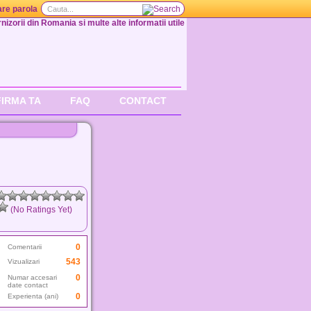
re parola
nizorii din Romania si multe alte informatii utile
FIRMA TA
FAQ
CONTACT
(No Ratings Yet)
0
Comentarii
543
Vizualizari
0
Numar accesari
date contact
0
Experienta (ani)