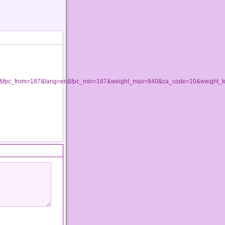
1&fpc_from=187&lang=en&fpc_min=187&weight_max=840&ca_code=10&weight_t