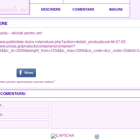
DESCRIERE
COMENTARII
IMAGINI
ERE
unta – sticlute pentru vin!
/www.publicitate-dulce.ro/produse.php?action=detalii_produs&cod=M-07-05
/www.yioula.gr/products/containers/container/?
8&fpc_to=2000&weight_from=155&fpc_max=2000&co_code=&cc_code=20&list=
umim pentru aprecierrea acestui articol."
 COMENTARIU