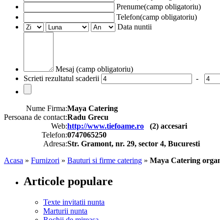
Prenume(camp obligatoriu)
Telefon(camp obligatoriu)
Data nuntii
Mesaj (camp obligatoriu)
Scrieti rezultatul scaderii
-
Nume Firma:
Maya Catering
Persoana de contact:
Radu Grecu
Web:
http://www.tiefoame.ro
(
2
) accesari
Telefon:
0747065250
Adresa:
Str. Gramont, nr. 29, sector 4, Bucuresti
Acasa
»
Furnizori
»
Bauturi si firme catering
»
Maya Catering organi
Articole populare
Texte invitatii nunta
Marturii nunta
Rochii de mireasa