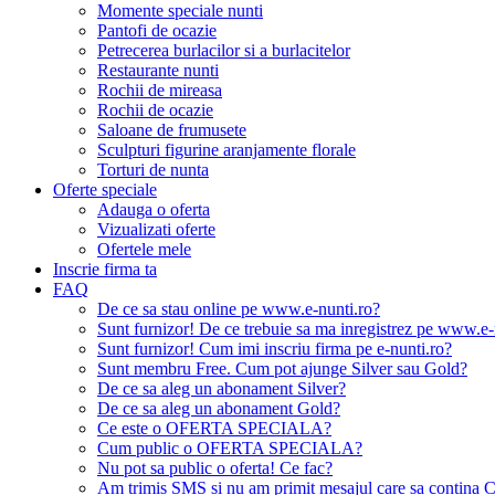
Momente speciale nunti
Pantofi de ocazie
Petrecerea burlacilor si a burlacitelor
Restaurante nunti
Rochii de mireasa
Rochii de ocazie
Saloane de frumusete
Sculpturi figurine aranjamente florale
Torturi de nunta
Oferte speciale
Adauga o oferta
Vizualizati oferte
Ofertele mele
Inscrie firma ta
FAQ
De ce sa stau online pe www.e-nunti.ro?
Sunt furnizor! De ce trebuie sa ma inregistrez pe www.e-
Sunt furnizor! Cum imi inscriu firma pe e-nunti.ro?
Sunt membru Free. Cum pot ajunge Silver sau Gold?
De ce sa aleg un abonament Silver?
De ce sa aleg un abonament Gold?
Ce este o OFERTA SPECIALA?
Cum public o OFERTA SPECIALA?
Nu pot sa public o oferta! Ce fac?
Am trimis SMS si nu am primit mesajul care sa contina C