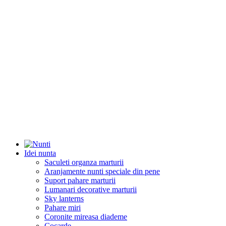
Idei nunta
Saculeti organza marturii
Aranjamente nunti speciale din pene
Suport pahare marturii
Lumanari decorative marturii
Sky lanterns
Pahare miri
Coronite mireasa diademe
Cocarde