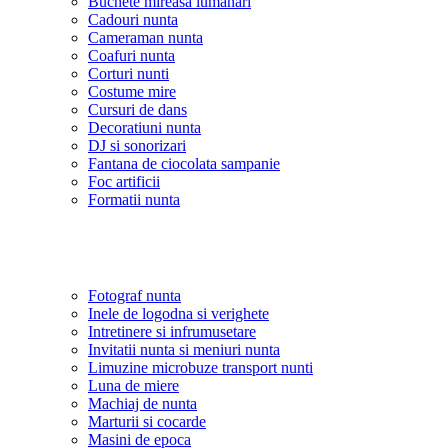
Buchete mireasa lumanari
Cadouri nunta
Cameraman nunta
Coafuri nunta
Corturi nunti
Costume mire
Cursuri de dans
Decoratiuni nunta
DJ si sonorizari
Fantana de ciocolata sampanie
Foc artificii
Formatii nunta
Fotograf nunta
Inele de logodna si verighete
Intretinere si infrumusetare
Invitatii nunta si meniuri nunta
Limuzine microbuze transport nunti
Luna de miere
Machiaj de nunta
Marturii si cocarde
Masini de epoca