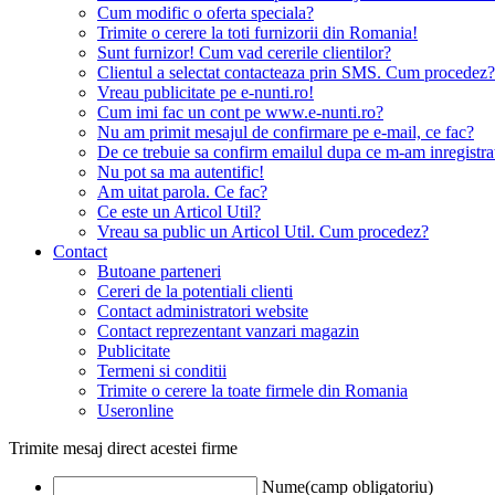
Cum modific o oferta speciala?
Trimite o cerere la toti furnizorii din Romania!
Sunt furnizor! Cum vad cererile clientilor?
Clientul a selectat contacteaza prin SMS. Cum procedez?
Vreau publicitate pe e-nunti.ro!
Cum imi fac un cont pe www.e-nunti.ro?
Nu am primit mesajul de confirmare pe e-mail, ce fac?
De ce trebuie sa confirm emailul dupa ce m-am inregistra
Nu pot sa ma autentific!
Am uitat parola. Ce fac?
Ce este un Articol Util?
Vreau sa public un Articol Util. Cum procedez?
Contact
Butoane parteneri
Cereri de la potentiali clienti
Contact administratori website
Contact reprezentant vanzari magazin
Publicitate
Termeni si conditii
Trimite o cerere la toate firmele din Romania
Useronline
Trimite mesaj direct acestei firme
Nume(camp obligatoriu)