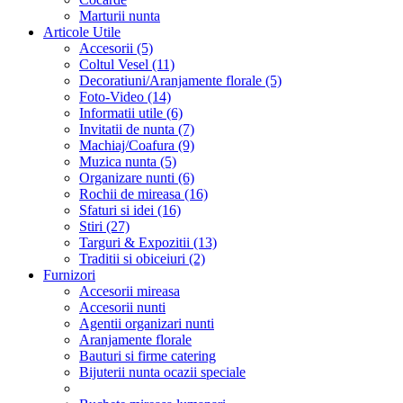
Marturii nunta
Articole Utile
Accesorii (5)
Coltul Vesel (11)
Decoratiuni/Aranjamente florale (5)
Foto-Video (14)
Informatii utile (6)
Invitatii de nunta (7)
Machiaj/Coafura (9)
Muzica nunta (5)
Organizare nunti (6)
Rochii de mireasa (16)
Sfaturi si idei (16)
Stiri (27)
Targuri & Expozitii (13)
Traditii si obiceiuri (2)
Furnizori
Accesorii mireasa
Accesorii nunti
Agentii organizari nunti
Aranjamente florale
Bauturi si firme catering
Bijuterii nunta ocazii speciale