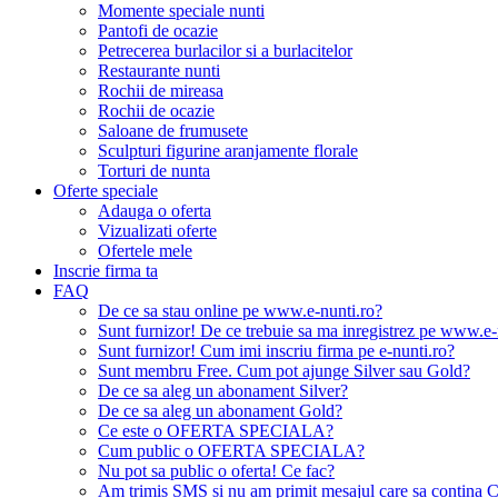
Momente speciale nunti
Pantofi de ocazie
Petrecerea burlacilor si a burlacitelor
Restaurante nunti
Rochii de mireasa
Rochii de ocazie
Saloane de frumusete
Sculpturi figurine aranjamente florale
Torturi de nunta
Oferte speciale
Adauga o oferta
Vizualizati oferte
Ofertele mele
Inscrie firma ta
FAQ
De ce sa stau online pe www.e-nunti.ro?
Sunt furnizor! De ce trebuie sa ma inregistrez pe www.e-
Sunt furnizor! Cum imi inscriu firma pe e-nunti.ro?
Sunt membru Free. Cum pot ajunge Silver sau Gold?
De ce sa aleg un abonament Silver?
De ce sa aleg un abonament Gold?
Ce este o OFERTA SPECIALA?
Cum public o OFERTA SPECIALA?
Nu pot sa public o oferta! Ce fac?
Am trimis SMS si nu am primit mesajul care sa contina C