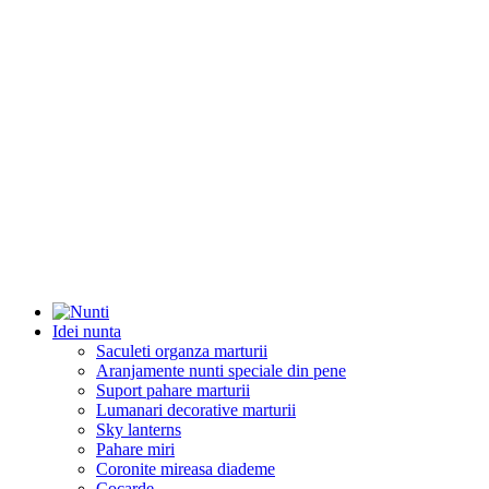
Idei nunta
Saculeti organza marturii
Aranjamente nunti speciale din pene
Suport pahare marturii
Lumanari decorative marturii
Sky lanterns
Pahare miri
Coronite mireasa diademe
Cocarde