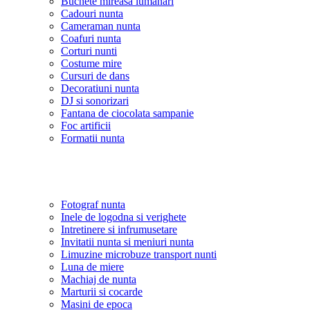
Buchete mireasa lumanari
Cadouri nunta
Cameraman nunta
Coafuri nunta
Corturi nunti
Costume mire
Cursuri de dans
Decoratiuni nunta
DJ si sonorizari
Fantana de ciocolata sampanie
Foc artificii
Formatii nunta
Fotograf nunta
Inele de logodna si verighete
Intretinere si infrumusetare
Invitatii nunta si meniuri nunta
Limuzine microbuze transport nunti
Luna de miere
Machiaj de nunta
Marturii si cocarde
Masini de epoca