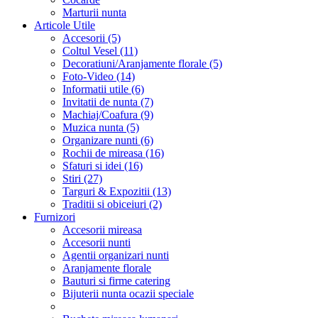
Marturii nunta
Articole Utile
Accesorii (5)
Coltul Vesel (11)
Decoratiuni/Aranjamente florale (5)
Foto-Video (14)
Informatii utile (6)
Invitatii de nunta (7)
Machiaj/Coafura (9)
Muzica nunta (5)
Organizare nunti (6)
Rochii de mireasa (16)
Sfaturi si idei (16)
Stiri (27)
Targuri & Expozitii (13)
Traditii si obiceiuri (2)
Furnizori
Accesorii mireasa
Accesorii nunti
Agentii organizari nunti
Aranjamente florale
Bauturi si firme catering
Bijuterii nunta ocazii speciale