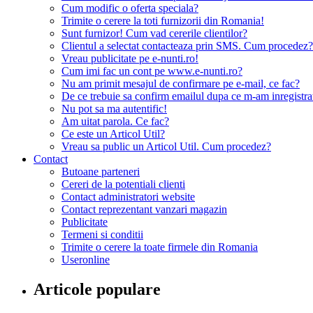
Cum modific o oferta speciala?
Trimite o cerere la toti furnizorii din Romania!
Sunt furnizor! Cum vad cererile clientilor?
Clientul a selectat contacteaza prin SMS. Cum procedez?
Vreau publicitate pe e-nunti.ro!
Cum imi fac un cont pe www.e-nunti.ro?
Nu am primit mesajul de confirmare pe e-mail, ce fac?
De ce trebuie sa confirm emailul dupa ce m-am inregistra
Nu pot sa ma autentific!
Am uitat parola. Ce fac?
Ce este un Articol Util?
Vreau sa public un Articol Util. Cum procedez?
Contact
Butoane parteneri
Cereri de la potentiali clienti
Contact administratori website
Contact reprezentant vanzari magazin
Publicitate
Termeni si conditii
Trimite o cerere la toate firmele din Romania
Useronline
Articole populare