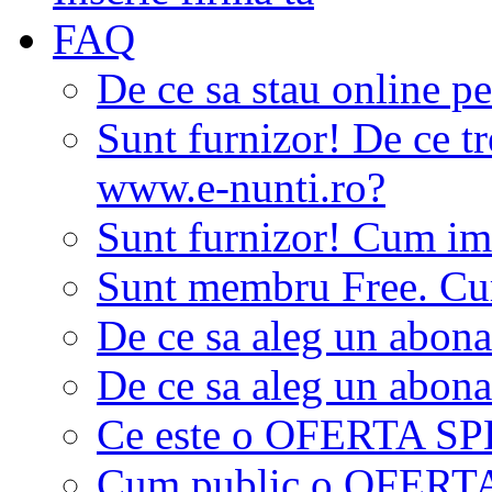
FAQ
De ce sa stau online p
Sunt furnizor! De ce tr
www.e-nunti.ro?
Sunt furnizor! Cum imi
Sunt membru Free. Cum
De ce sa aleg un abon
De ce sa aleg un abon
Ce este o OFERTA S
Cum public o OFER