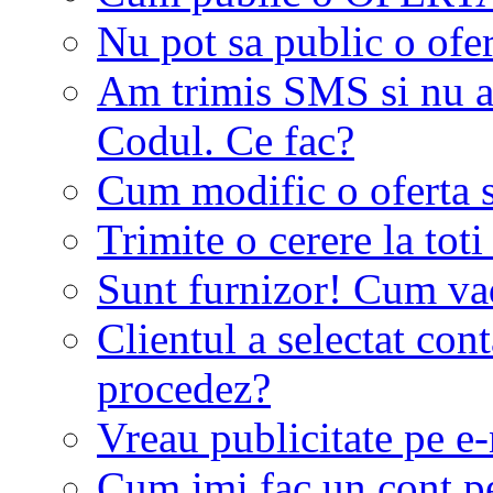
Nu pot sa public o ofer
Am trimis SMS si nu a
Codul. Ce fac?
Cum modific o oferta 
Trimite o cerere la tot
Sunt furnizor! Cum vad 
Clientul a selectat co
procedez?
Vreau publicitate pe e-
Cum imi fac un cont p