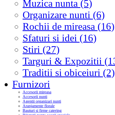
Muzica nunta (5)
Organizare nunti (6)
Rochii de mireasa (16)
Sfaturi si idei (16)
Stiri (27)
Targuri & Expozitii (1
Traditii si obiceiuri (2)
Furnizori
Accesorii mireasa
Accesorii nunti
Agentii organizari nunti
Aranjamente florale
Bauturi si firme catering