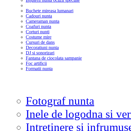
Bijuterii nunta ocazii speciale
Buchete mireasa lumanari
Cadouri nunta
Cameraman nunta
Coafuri nunta
Corturi nunti
Costume mire
Cursuri de dans
Decoratiuni nunta
DJ si sonorizari
Fantana de ciocolata sampanie
Foc artificii
Formatii nunta
Fotograf nunta
Inele de logodna si ve
Intretinere si infrumus