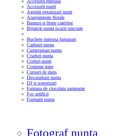
Accesorii mireasa
Accesorii nunti
Agentii organizari nunti
Aranjamente florale
Bauturi si firme catering
Bijuterii nunta ocazii speciale
Buchete mireasa lumanari
Cadouri nunta
Cameraman nunta
Coafuri nunta
Corturi nunti
Costume mire
Cursuri de dans
Decoratiuni nunta
DJ si sonorizari
Fantana de ciocolata sampanie
Foc artificii
Formatii nunta
Fotograf nunta