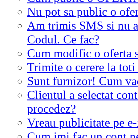
Nu pot sa public o ofer
Am trimis SMS si nu a
Codul. Ce fac?
Cum modific o oferta 
Trimite o cerere la tot
Sunt furnizor! Cum vad 
Clientul a selectat co
procedez?
Vreau publicitate pe e-
Cum imi fac un cont p