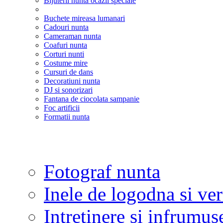
Bijuterii nunta ocazii speciale
Buchete mireasa lumanari
Cadouri nunta
Cameraman nunta
Coafuri nunta
Corturi nunti
Costume mire
Cursuri de dans
Decoratiuni nunta
DJ si sonorizari
Fantana de ciocolata sampanie
Foc artificii
Formatii nunta
Fotograf nunta
Inele de logodna si ve
Intretinere si infrumus