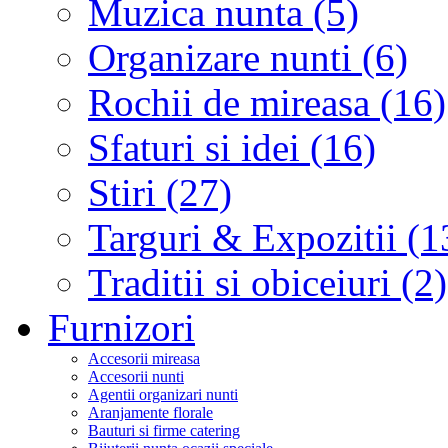
Muzica nunta (5)
Organizare nunti (6)
Rochii de mireasa (16)
Sfaturi si idei (16)
Stiri (27)
Targuri & Expozitii (1
Traditii si obiceiuri (2)
Furnizori
Accesorii mireasa
Accesorii nunti
Agentii organizari nunti
Aranjamente florale
Bauturi si firme catering