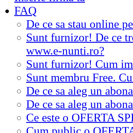
FAQ
De ce sa stau online p
Sunt furnizor! De ce tr
www.e-nunti.ro?
Sunt furnizor! Cum imi
Sunt membru Free. Cum
De ce sa aleg un abon
De ce sa aleg un abon
Ce este o OFERTA S
Cum public o OFER