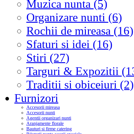
Muzica nunta (5)
Organizare nunti (6)
Rochii de mireasa (16)
Sfaturi si idei (16)
Stiri (27)
Targuri & Expozitii (1
Traditii si obiceiuri (2)
Furnizori
Accesorii mireasa
Accesorii nunti
Agentii organizari nunti
Aranjamente florale
Bauturi si firme catering