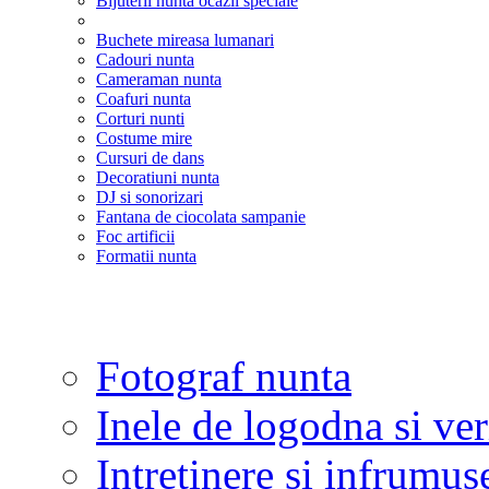
Bijuterii nunta ocazii speciale
Buchete mireasa lumanari
Cadouri nunta
Cameraman nunta
Coafuri nunta
Corturi nunti
Costume mire
Cursuri de dans
Decoratiuni nunta
DJ si sonorizari
Fantana de ciocolata sampanie
Foc artificii
Formatii nunta
Fotograf nunta
Inele de logodna si ve
Intretinere si infrumus