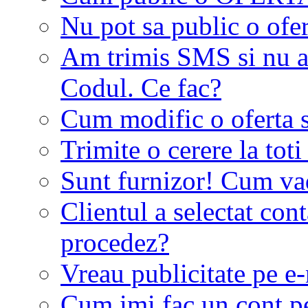
Nu pot sa public o ofer
Am trimis SMS si nu a
Codul. Ce fac?
Cum modific o oferta 
Trimite o cerere la tot
Sunt furnizor! Cum vad 
Clientul a selectat co
procedez?
Vreau publicitate pe e-
Cum imi fac un cont p