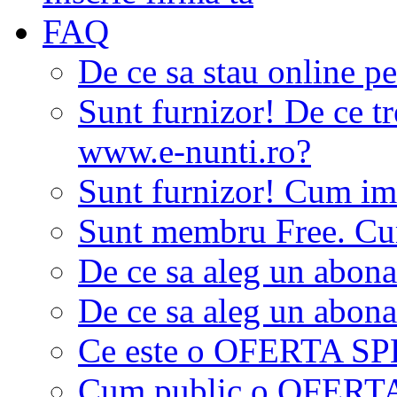
FAQ
De ce sa stau online p
Sunt furnizor! De ce tr
www.e-nunti.ro?
Sunt furnizor! Cum imi
Sunt membru Free. Cum
De ce sa aleg un abon
De ce sa aleg un abon
Ce este o OFERTA S
Cum public o OFER