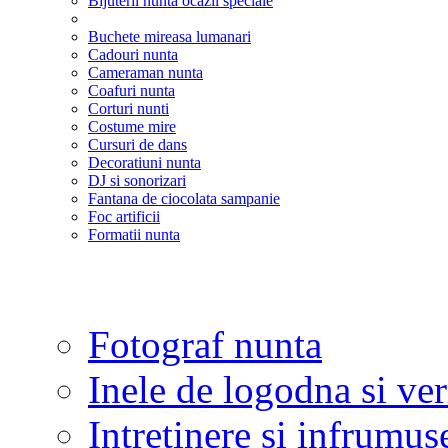
Bijuterii nunta ocazii speciale
Buchete mireasa lumanari
Cadouri nunta
Cameraman nunta
Coafuri nunta
Corturi nunti
Costume mire
Cursuri de dans
Decoratiuni nunta
DJ si sonorizari
Fantana de ciocolata sampanie
Foc artificii
Formatii nunta
Fotograf nunta
Inele de logodna si ve
Intretinere si infrumus