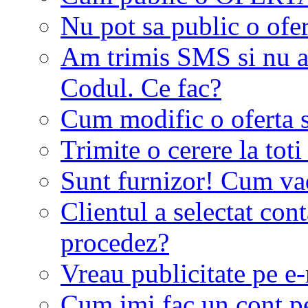
Nu pot sa public o ofer
Am trimis SMS si nu a
Codul. Ce fac?
Cum modific o oferta 
Trimite o cerere la tot
Sunt furnizor! Cum vad 
Clientul a selectat co
procedez?
Vreau publicitate pe e-
Cum imi fac un cont p