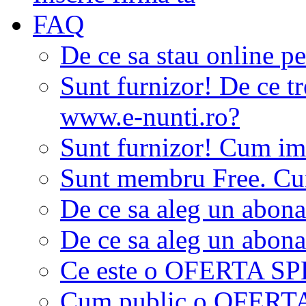
FAQ
De ce sa stau online p
Sunt furnizor! De ce tr
www.e-nunti.ro?
Sunt furnizor! Cum imi
Sunt membru Free. Cum
De ce sa aleg un abon
De ce sa aleg un abon
Ce este o OFERTA S
Cum public o OFER