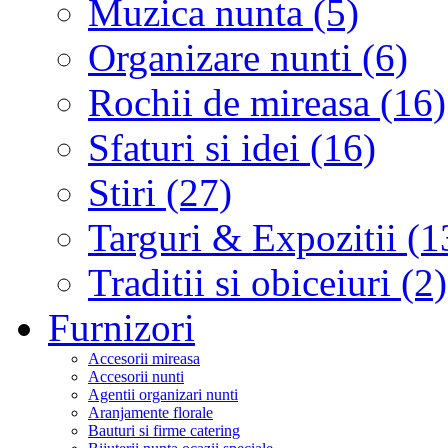
Muzica nunta (5)
Organizare nunti (6)
Rochii de mireasa (16)
Sfaturi si idei (16)
Stiri (27)
Targuri & Expozitii (1
Traditii si obiceiuri (2)
Furnizori
Accesorii mireasa
Accesorii nunti
Agentii organizari nunti
Aranjamente florale
Bauturi si firme catering