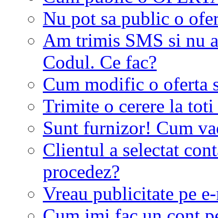
Nu pot sa public o ofer
Am trimis SMS si nu a
Codul. Ce fac?
Cum modific o oferta 
Trimite o cerere la tot
Sunt furnizor! Cum vad 
Clientul a selectat co
procedez?
Vreau publicitate pe e-
Cum imi fac un cont p