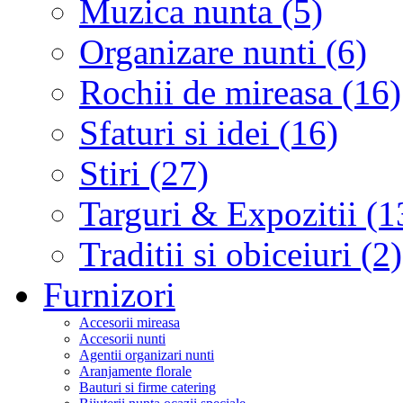
Muzica nunta (5)
Organizare nunti (6)
Rochii de mireasa (16)
Sfaturi si idei (16)
Stiri (27)
Targuri & Expozitii (1
Traditii si obiceiuri (2)
Furnizori
Accesorii mireasa
Accesorii nunti
Agentii organizari nunti
Aranjamente florale
Bauturi si firme catering