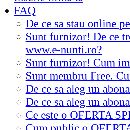
FAQ
De ce sa stau online p
Sunt furnizor! De ce tr
www.e-nunti.ro?
Sunt furnizor! Cum imi
Sunt membru Free. Cum
De ce sa aleg un abon
De ce sa aleg un abon
Ce este o OFERTA S
Cum public o OFER