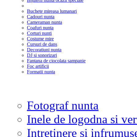
Bijuterii nunta ocazii speciale
Buchete mireasa lumanari
Cadouri nunta
Cameraman nunta
Coafuri nunta
Corturi nunti
Costume mire
Cursuri de dans
Decoratiuni nunta
DJ si sonorizari
Fantana de ciocolata sampanie
Foc artificii
Formatii nunta
Fotograf nunta
Inele de logodna si ve
Intretinere si infrumus