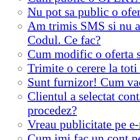
Nu pot sa public o ofer
Am trimis SMS si nu a
Codul. Ce fac?
Cum modific o oferta 
Trimite o cerere la tot
Sunt furnizor! Cum vad 
Clientul a selectat co
procedez?
Vreau publicitate pe e-
Cum imi fac un cont p