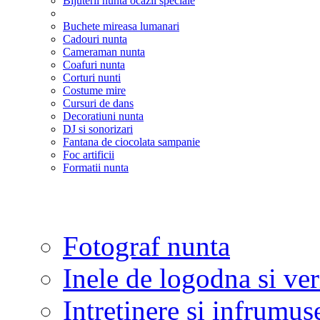
Bijuterii nunta ocazii speciale
Buchete mireasa lumanari
Cadouri nunta
Cameraman nunta
Coafuri nunta
Corturi nunti
Costume mire
Cursuri de dans
Decoratiuni nunta
DJ si sonorizari
Fantana de ciocolata sampanie
Foc artificii
Formatii nunta
Fotograf nunta
Inele de logodna si ve
Intretinere si infrumus