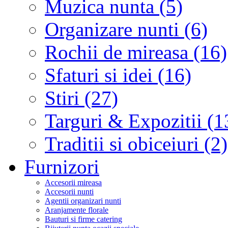
Muzica nunta (5)
Organizare nunti (6)
Rochii de mireasa (16)
Sfaturi si idei (16)
Stiri (27)
Targuri & Expozitii (1
Traditii si obiceiuri (2)
Furnizori
Accesorii mireasa
Accesorii nunti
Agentii organizari nunti
Aranjamente florale
Bauturi si firme catering