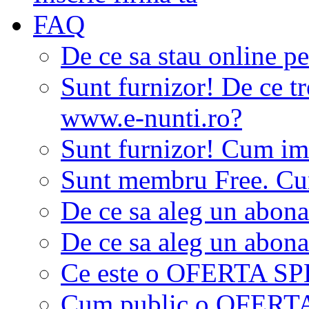
FAQ
De ce sa stau online p
Sunt furnizor! De ce tr
www.e-nunti.ro?
Sunt furnizor! Cum imi
Sunt membru Free. Cum
De ce sa aleg un abon
De ce sa aleg un abon
Ce este o OFERTA S
Cum public o OFER