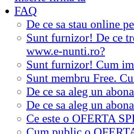
FAQ
De ce sa stau online p
Sunt furnizor! De ce tr
www.e-nunti.ro?
Sunt furnizor! Cum imi
Sunt membru Free. Cum
De ce sa aleg un abon
De ce sa aleg un abon
Ce este o OFERTA S
Cum public o OFER