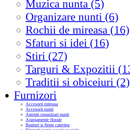
Muzica nunta (5)
Organizare nunti (6)
Rochii de mireasa (16)
Sfaturi si idei (16)
Stiri (27)
Targuri & Expozitii (1
Traditii si obiceiuri (2)
Furnizori
Accesorii mireasa
Accesorii nunti
Agentii organizari nunti
Aranjamente florale
Bauturi si firme catering