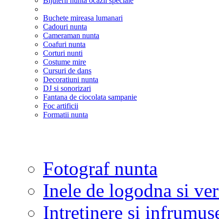
Bijuterii nunta ocazii speciale
Buchete mireasa lumanari
Cadouri nunta
Cameraman nunta
Coafuri nunta
Corturi nunti
Costume mire
Cursuri de dans
Decoratiuni nunta
DJ si sonorizari
Fantana de ciocolata sampanie
Foc artificii
Formatii nunta
Fotograf nunta
Inele de logodna si ve
Intretinere si infrumus