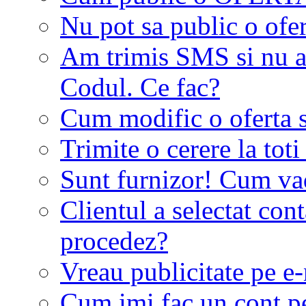
Nu pot sa public o ofer
Am trimis SMS si nu a
Codul. Ce fac?
Cum modific o oferta 
Trimite o cerere la tot
Sunt furnizor! Cum vad 
Clientul a selectat co
procedez?
Vreau publicitate pe e-
Cum imi fac un cont p