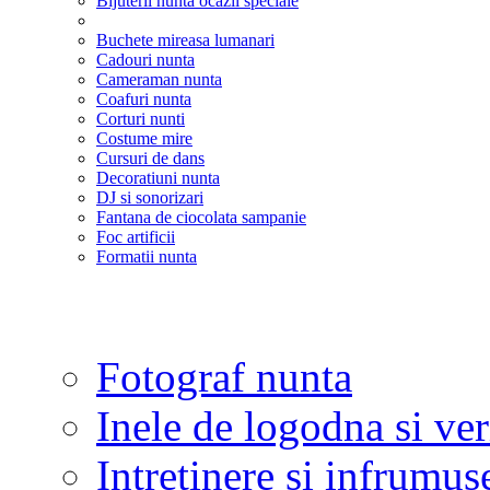
Bijuterii nunta ocazii speciale
Buchete mireasa lumanari
Cadouri nunta
Cameraman nunta
Coafuri nunta
Corturi nunti
Costume mire
Cursuri de dans
Decoratiuni nunta
DJ si sonorizari
Fantana de ciocolata sampanie
Foc artificii
Formatii nunta
Fotograf nunta
Inele de logodna si ve
Intretinere si infrumus