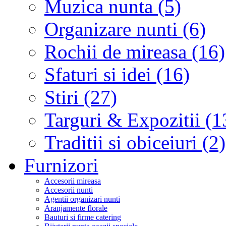
Muzica nunta (5)
Organizare nunti (6)
Rochii de mireasa (16)
Sfaturi si idei (16)
Stiri (27)
Targuri & Expozitii (1
Traditii si obiceiuri (2)
Furnizori
Accesorii mireasa
Accesorii nunti
Agentii organizari nunti
Aranjamente florale
Bauturi si firme catering