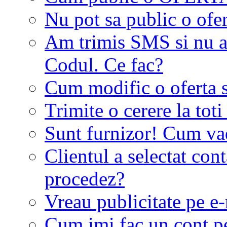
Nu pot sa public o ofer
Am trimis SMS si nu a
Codul. Ce fac?
Cum modific o oferta 
Trimite o cerere la tot
Sunt furnizor! Cum vad 
Clientul a selectat co
procedez?
Vreau publicitate pe e-
Cum imi fac un cont p