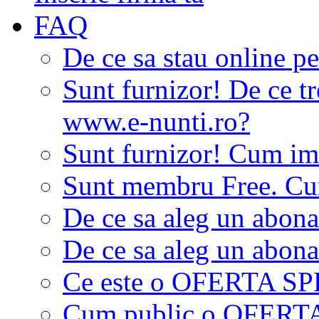
FAQ
De ce sa stau online p
Sunt furnizor! De ce tr
www.e-nunti.ro?
Sunt furnizor! Cum imi
Sunt membru Free. Cum
De ce sa aleg un abon
De ce sa aleg un abon
Ce este o OFERTA S
Cum public o OFER