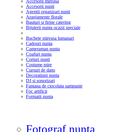
Accesorii mireasa
Accesorii nunti
Agentii organizari nunti
Aranjamente florale
Bauturi si firme catering
Bijuterii nunta ocazii speciale
Buchete mireasa lumanari
Cadouri nunta
Cameraman nunta
Coafuri nunta
Corturi nunti
Costume mire
Cursuri de dans
Decoratiuni nunta
DJ si sonorizari
Fantana de ciocolata sampanie
Foc artificii
Formatii nunta
Fotograf nunta