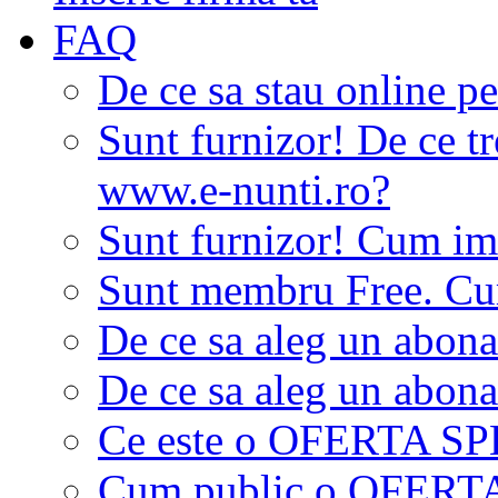
FAQ
De ce sa stau online p
Sunt furnizor! De ce tr
www.e-nunti.ro?
Sunt furnizor! Cum imi
Sunt membru Free. Cum
De ce sa aleg un abon
De ce sa aleg un abon
Ce este o OFERTA S
Cum public o OFER