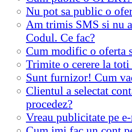
Nu pot sa public o ofer
Am trimis SMS si nu a
Codul. Ce fac?
Cum modific o oferta 
Trimite o cerere la tot
Sunt furnizor! Cum vad 
Clientul a selectat co
procedez?
Vreau publicitate pe e-
Cum imi fac un cont p