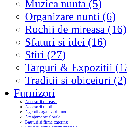
Muzica nunta (5)
Organizare nunti (6)
Rochii de mireasa (16)
Sfaturi si idei (16)
Stiri (27)
Targuri & Expozitii (1
Traditii si obiceiuri (2)
Furnizori
Accesorii mireasa
Accesorii nunti
Agentii organizari nunti
Aranjamente florale
Bauturi si firme catering