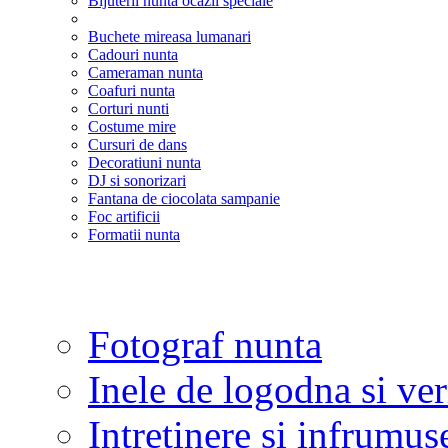
Bijuterii nunta ocazii speciale
Buchete mireasa lumanari
Cadouri nunta
Cameraman nunta
Coafuri nunta
Corturi nunti
Costume mire
Cursuri de dans
Decoratiuni nunta
DJ si sonorizari
Fantana de ciocolata sampanie
Foc artificii
Formatii nunta
Fotograf nunta
Inele de logodna si ve
Intretinere si infrumus