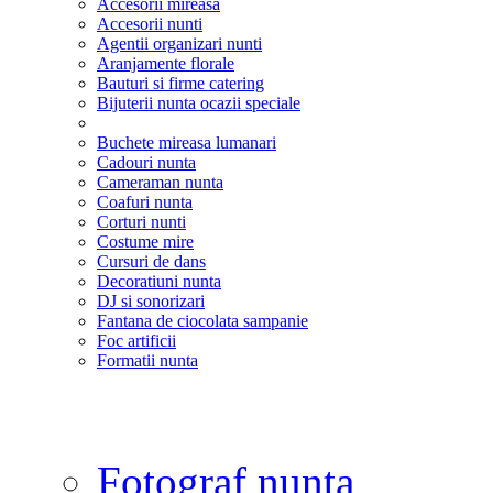
Accesorii mireasa
Accesorii nunti
Agentii organizari nunti
Aranjamente florale
Bauturi si firme catering
Bijuterii nunta ocazii speciale
Buchete mireasa lumanari
Cadouri nunta
Cameraman nunta
Coafuri nunta
Corturi nunti
Costume mire
Cursuri de dans
Decoratiuni nunta
DJ si sonorizari
Fantana de ciocolata sampanie
Foc artificii
Formatii nunta
Fotograf nunta