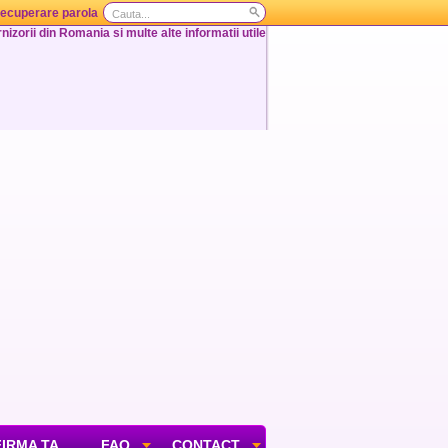
ecuperare parola
nizorii din Romania si multe alte informatii utile
FIRMA TA
FAQ
CONTACT