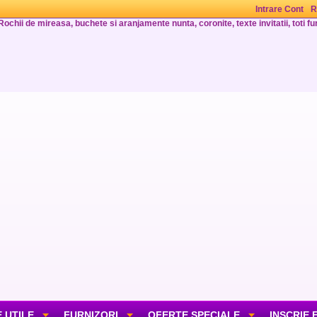
Intrare Cont
R
Rochii de mireasa, buchete si aranjamente nunta, coronite, texte invitatii, toti fur
 UTILE
FURNIZORI
OFERTE SPECIALE
INSCRIE 