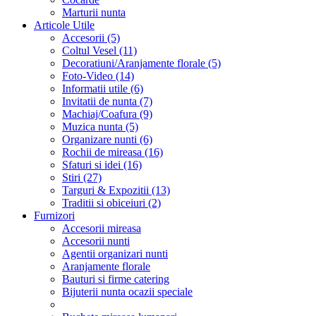
Marturii nunta
Articole Utile
Accesorii (5)
Coltul Vesel (11)
Decoratiuni/Aranjamente florale (5)
Foto-Video (14)
Informatii utile (6)
Invitatii de nunta (7)
Machiaj/Coafura (9)
Muzica nunta (5)
Organizare nunti (6)
Rochii de mireasa (16)
Sfaturi si idei (16)
Stiri (27)
Targuri & Expozitii (13)
Traditii si obiceiuri (2)
Furnizori
Accesorii mireasa
Accesorii nunti
Agentii organizari nunti
Aranjamente florale
Bauturi si firme catering
Bijuterii nunta ocazii speciale