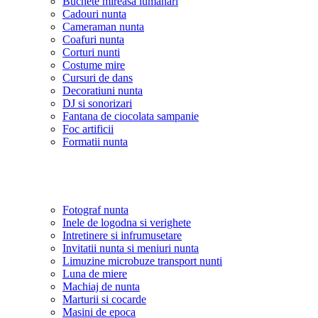
Buchete mireasa lumanari
Cadouri nunta
Cameraman nunta
Coafuri nunta
Corturi nunti
Costume mire
Cursuri de dans
Decoratiuni nunta
DJ si sonorizari
Fantana de ciocolata sampanie
Foc artificii
Formatii nunta
Fotograf nunta
Inele de logodna si verighete
Intretinere si infrumusetare
Invitatii nunta si meniuri nunta
Limuzine microbuze transport nunti
Luna de miere
Machiaj de nunta
Marturii si cocarde
Masini de epoca