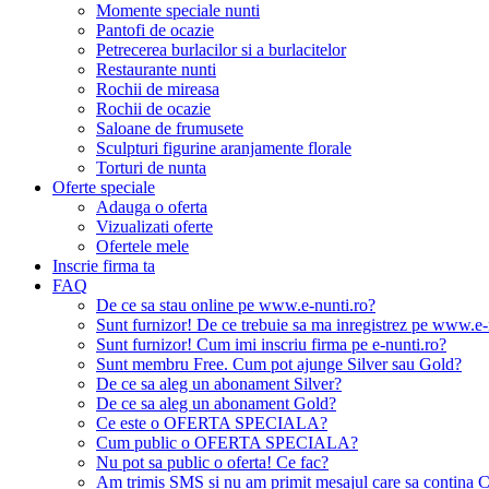
Momente speciale nunti
Pantofi de ocazie
Petrecerea burlacilor si a burlacitelor
Restaurante nunti
Rochii de mireasa
Rochii de ocazie
Saloane de frumusete
Sculpturi figurine aranjamente florale
Torturi de nunta
Oferte speciale
Adauga o oferta
Vizualizati oferte
Ofertele mele
Inscrie firma ta
FAQ
De ce sa stau online pe www.e-nunti.ro?
Sunt furnizor! De ce trebuie sa ma inregistrez pe www.e-
Sunt furnizor! Cum imi inscriu firma pe e-nunti.ro?
Sunt membru Free. Cum pot ajunge Silver sau Gold?
De ce sa aleg un abonament Silver?
De ce sa aleg un abonament Gold?
Ce este o OFERTA SPECIALA?
Cum public o OFERTA SPECIALA?
Nu pot sa public o oferta! Ce fac?
Am trimis SMS si nu am primit mesajul care sa contina C