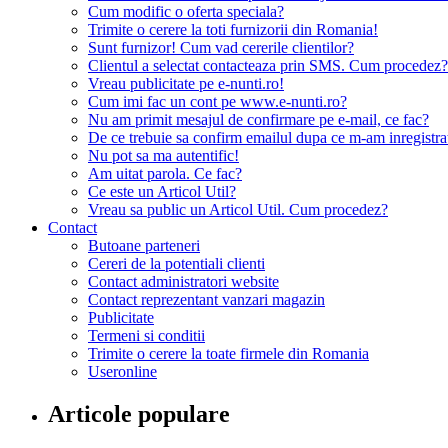
Cum modific o oferta speciala?
Trimite o cerere la toti furnizorii din Romania!
Sunt furnizor! Cum vad cererile clientilor?
Clientul a selectat contacteaza prin SMS. Cum procedez?
Vreau publicitate pe e-nunti.ro!
Cum imi fac un cont pe www.e-nunti.ro?
Nu am primit mesajul de confirmare pe e-mail, ce fac?
De ce trebuie sa confirm emailul dupa ce m-am inregistra
Nu pot sa ma autentific!
Am uitat parola. Ce fac?
Ce este un Articol Util?
Vreau sa public un Articol Util. Cum procedez?
Contact
Butoane parteneri
Cereri de la potentiali clienti
Contact administratori website
Contact reprezentant vanzari magazin
Publicitate
Termeni si conditii
Trimite o cerere la toate firmele din Romania
Useronline
Articole populare