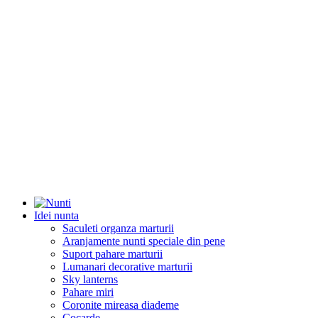
Idei nunta
Saculeti organza marturii
Aranjamente nunti speciale din pene
Suport pahare marturii
Lumanari decorative marturii
Sky lanterns
Pahare miri
Coronite mireasa diademe
Cocarde