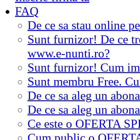
FAQ
De ce sa stau online p
Sunt furnizor! De ce tr
www.e-nunti.ro?
Sunt furnizor! Cum imi
Sunt membru Free. Cum
De ce sa aleg un abon
De ce sa aleg un abon
Ce este o OFERTA S
Cum public o OFER