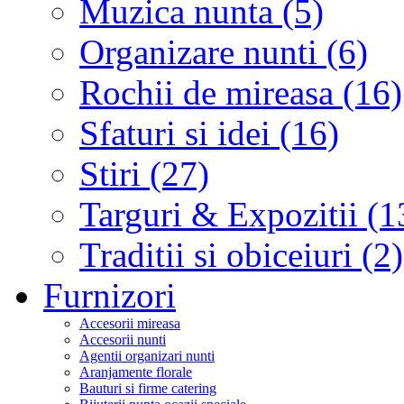
Muzica nunta (5)
Organizare nunti (6)
Rochii de mireasa (16)
Sfaturi si idei (16)
Stiri (27)
Targuri & Expozitii (1
Traditii si obiceiuri (2)
Furnizori
Accesorii mireasa
Accesorii nunti
Agentii organizari nunti
Aranjamente florale
Bauturi si firme catering