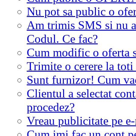
Nu pot sa public o ofer
Am trimis SMS si nu a
Codul. Ce fac?
Cum modific o oferta 
Trimite o cerere la tot
Sunt furnizor! Cum vad 
Clientul a selectat co
procedez?
Vreau publicitate pe e-
Cum imi fac un cont p