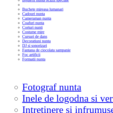
Bijuterii nunta ocazii speciale
Buchete mireasa lumanari
Cadouri nunta
Cameraman nunta
Coafuri nunta
Corturi nunti
Costume mire
Cursuri de dans
Decoratiuni nunta
DJ si sonorizari
Fantana de ciocolata sampanie
Foc artificii
Formatii nunta
Fotograf nunta
Inele de logodna si ve
Intretinere si infrumus