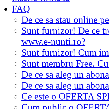
FAQ
De ce sa stau online p
Sunt furnizor! De ce tr
www.e-nunti.ro?
Sunt furnizor! Cum imi
Sunt membru Free. Cum
De ce sa aleg un abon
De ce sa aleg un abon
Ce este o OFERTA S
Cum public o OFER