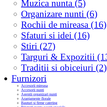
Muzica nunta (5)
Organizare nunti (6)
Rochii de mireasa (16)
Sfaturi si idei (16)
Stiri (27)
Targuri & Expozitii (1
Traditii si obiceiuri (2)
Furnizori
Accesorii mireasa
Accesorii nunti
Agentii organizari nunti
Aranjamente florale
Bauturi si firme catering