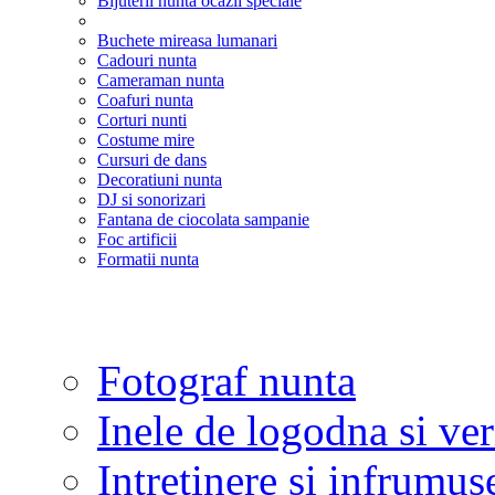
Bijuterii nunta ocazii speciale
Buchete mireasa lumanari
Cadouri nunta
Cameraman nunta
Coafuri nunta
Corturi nunti
Costume mire
Cursuri de dans
Decoratiuni nunta
DJ si sonorizari
Fantana de ciocolata sampanie
Foc artificii
Formatii nunta
Fotograf nunta
Inele de logodna si ve
Intretinere si infrumus