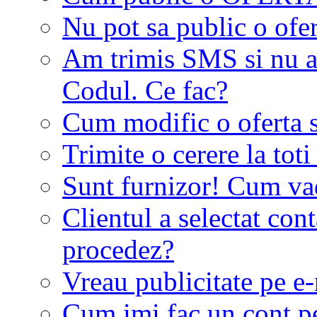
Nu pot sa public o ofer
Am trimis SMS si nu a
Codul. Ce fac?
Cum modific o oferta 
Trimite o cerere la tot
Sunt furnizor! Cum vad 
Clientul a selectat co
procedez?
Vreau publicitate pe e-
Cum imi fac un cont p