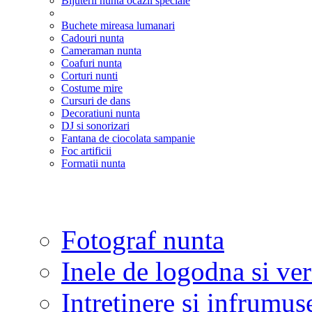
Bijuterii nunta ocazii speciale
Buchete mireasa lumanari
Cadouri nunta
Cameraman nunta
Coafuri nunta
Corturi nunti
Costume mire
Cursuri de dans
Decoratiuni nunta
DJ si sonorizari
Fantana de ciocolata sampanie
Foc artificii
Formatii nunta
Fotograf nunta
Inele de logodna si ve
Intretinere si infrumus