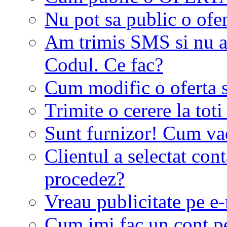
Nu pot sa public o ofer
Am trimis SMS si nu a
Codul. Ce fac?
Cum modific o oferta 
Trimite o cerere la tot
Sunt furnizor! Cum vad 
Clientul a selectat co
procedez?
Vreau publicitate pe e-
Cum imi fac un cont p