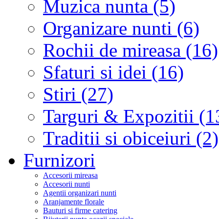
Muzica nunta (5)
Organizare nunti (6)
Rochii de mireasa (16)
Sfaturi si idei (16)
Stiri (27)
Targuri & Expozitii (1
Traditii si obiceiuri (2)
Furnizori
Accesorii mireasa
Accesorii nunti
Agentii organizari nunti
Aranjamente florale
Bauturi si firme catering