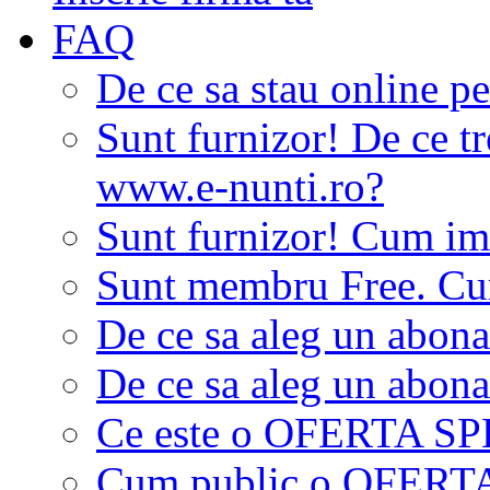
FAQ
De ce sa stau online p
Sunt furnizor! De ce tr
www.e-nunti.ro?
Sunt furnizor! Cum imi
Sunt membru Free. Cum
De ce sa aleg un abon
De ce sa aleg un abon
Ce este o OFERTA S
Cum public o OFER