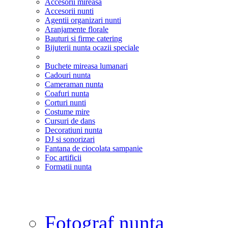
Accesorii mireasa
Accesorii nunti
Agentii organizari nunti
Aranjamente florale
Bauturi si firme catering
Bijuterii nunta ocazii speciale
Buchete mireasa lumanari
Cadouri nunta
Cameraman nunta
Coafuri nunta
Corturi nunti
Costume mire
Cursuri de dans
Decoratiuni nunta
DJ si sonorizari
Fantana de ciocolata sampanie
Foc artificii
Formatii nunta
Fotograf nunta