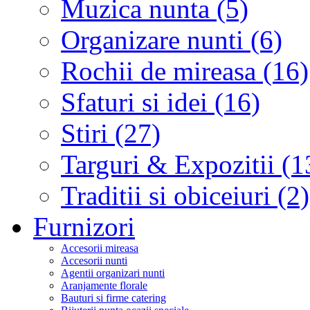
Muzica nunta (5)
Organizare nunti (6)
Rochii de mireasa (16)
Sfaturi si idei (16)
Stiri (27)
Targuri & Expozitii (1
Traditii si obiceiuri (2)
Furnizori
Accesorii mireasa
Accesorii nunti
Agentii organizari nunti
Aranjamente florale
Bauturi si firme catering