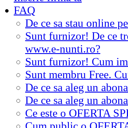
FAQ
De ce sa stau online p
Sunt furnizor! De ce tr
www.e-nunti.ro?
Sunt furnizor! Cum imi
Sunt membru Free. Cum
De ce sa aleg un abon
De ce sa aleg un abon
Ce este o OFERTA S
Cum public o OFER