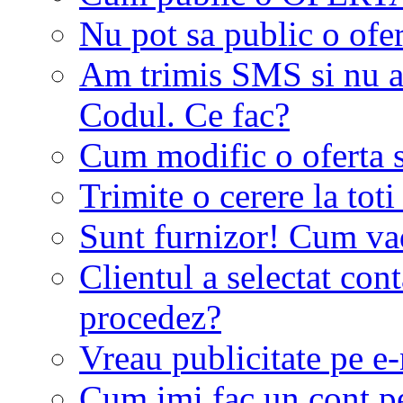
Nu pot sa public o ofer
Am trimis SMS si nu a
Codul. Ce fac?
Cum modific o oferta 
Trimite o cerere la tot
Sunt furnizor! Cum vad 
Clientul a selectat co
procedez?
Vreau publicitate pe e-
Cum imi fac un cont p