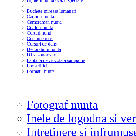
Bijuterii nunta ocazii speciale
Buchete mireasa lumanari
Cadouri nunta
Cameraman nunta
Coafuri nunta
Corturi nunti
Costume mire
Cursuri de dans
Decoratiuni nunta
DJ si sonorizari
Fantana de ciocolata sampanie
Foc artificii
Formatii nunta
Fotograf nunta
Inele de logodna si ve
Intretinere si infrumus