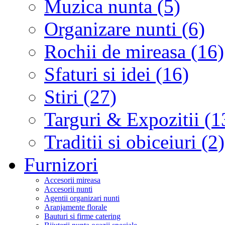
Muzica nunta (5)
Organizare nunti (6)
Rochii de mireasa (16)
Sfaturi si idei (16)
Stiri (27)
Targuri & Expozitii (1
Traditii si obiceiuri (2)
Furnizori
Accesorii mireasa
Accesorii nunti
Agentii organizari nunti
Aranjamente florale
Bauturi si firme catering