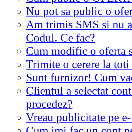
Nu pot sa public o ofer
Am trimis SMS si nu a
Codul. Ce fac?
Cum modific o oferta 
Trimite o cerere la tot
Sunt furnizor! Cum vad 
Clientul a selectat co
procedez?
Vreau publicitate pe e-
Cum imi fac un cont p