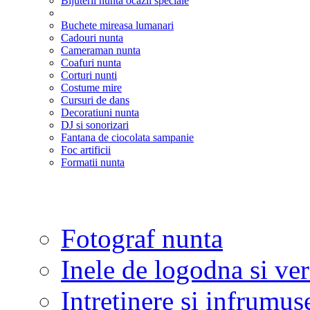
Bijuterii nunta ocazii speciale
Buchete mireasa lumanari
Cadouri nunta
Cameraman nunta
Coafuri nunta
Corturi nunti
Costume mire
Cursuri de dans
Decoratiuni nunta
DJ si sonorizari
Fantana de ciocolata sampanie
Foc artificii
Formatii nunta
Fotograf nunta
Inele de logodna si ve
Intretinere si infrumus