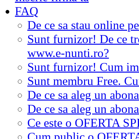
FAQ
De ce sa stau online p
Sunt furnizor! De ce tr
www.e-nunti.ro?
Sunt furnizor! Cum imi
Sunt membru Free. Cum
De ce sa aleg un abon
De ce sa aleg un abon
Ce este o OFERTA S
Cum public o OFER