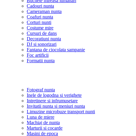
Buchete mireasa lumanari
Cadouri nunta
Cameraman nunta
Coafuri nunta
Corturi nunti
Costume mire
Cursuri de dans
Decoratiuni nunta
DJ si sonorizari
Fantana de ciocolata sampanie
Foc artificii
Formatii nunta
Fotograf nunta
Inele de logodna si verighete
Intretinere si infrumusetare
Invitatii nunta si meniuri nunta
Limuzine microbuze transport nunti
Luna de miere
Machiaj de nunta
Marturii si cocarde
Masini de epoca