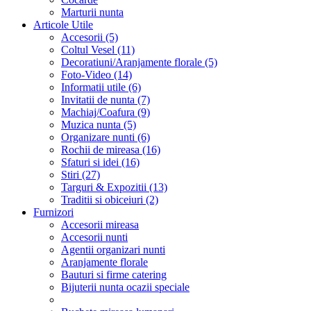
Marturii nunta
Articole Utile
Accesorii (5)
Coltul Vesel (11)
Decoratiuni/Aranjamente florale (5)
Foto-Video (14)
Informatii utile (6)
Invitatii de nunta (7)
Machiaj/Coafura (9)
Muzica nunta (5)
Organizare nunti (6)
Rochii de mireasa (16)
Sfaturi si idei (16)
Stiri (27)
Targuri & Expozitii (13)
Traditii si obiceiuri (2)
Furnizori
Accesorii mireasa
Accesorii nunti
Agentii organizari nunti
Aranjamente florale
Bauturi si firme catering
Bijuterii nunta ocazii speciale