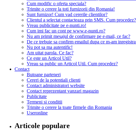
Cum modific o oferta speciala?
Trimite o cerere la toti furnizorii din Romania!
Sunt furnizor! Cum vad cererile clientilor?
Clientul a selectat contacteaza prin SMS. Cum procedez?
Vreau publicitate pe e-nunti.ro!
Cum imi fac un cont pe www.e-nunti.ro?
Nu am primit mesajul de confirmare pe e-mail, ce fac?
De ce trebuie sa confirm emailul dupa ce m-am inregistra
Nu pot sa ma autentific!
Am uitat parola. Ce fac?
Ce este un Articol Util?
Vreau sa public un Articol Util. Cum procedez?
Contact
Butoane parteneri
Cereri de la potentiali clienti
Contact administratori website
Contact reprezentant vanzari magazin
Publicitate
Termeni si conditii
Trimite o cerere la toate firmele din Romania
Useronline
Articole populare