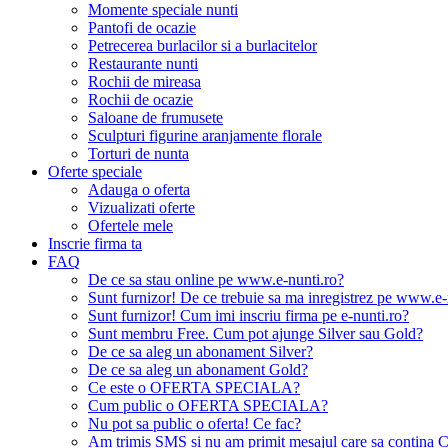
Momente speciale nunti
Pantofi de ocazie
Petrecerea burlacilor si a burlacitelor
Restaurante nunti
Rochii de mireasa
Rochii de ocazie
Saloane de frumusete
Sculpturi figurine aranjamente florale
Torturi de nunta
Oferte speciale
Adauga o oferta
Vizualizati oferte
Ofertele mele
Inscrie firma ta
FAQ
De ce sa stau online pe www.e-nunti.ro?
Sunt furnizor! De ce trebuie sa ma inregistrez pe www.e-
Sunt furnizor! Cum imi inscriu firma pe e-nunti.ro?
Sunt membru Free. Cum pot ajunge Silver sau Gold?
De ce sa aleg un abonament Silver?
De ce sa aleg un abonament Gold?
Ce este o OFERTA SPECIALA?
Cum public o OFERTA SPECIALA?
Nu pot sa public o oferta! Ce fac?
Am trimis SMS si nu am primit mesajul care sa contina C