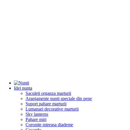
Idei nunta
Saculeti organza marturii
Aranjamente nunti speciale din pene
Suport pahare marturii
Lumanari decorative marturii
Sky lanterns
Pahare miri
Coronite mireasa diademe
Cocarde