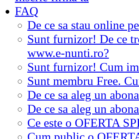
FAQ
De ce sa stau online p
Sunt furnizor! De ce tr
www.e-nunti.ro?
Sunt furnizor! Cum imi
Sunt membru Free. Cum
De ce sa aleg un abon
De ce sa aleg un abon
Ce este o OFERTA S
Cum public o OFER