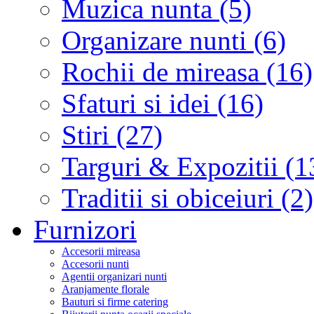
Muzica nunta (5)
Organizare nunti (6)
Rochii de mireasa (16)
Sfaturi si idei (16)
Stiri (27)
Targuri & Expozitii (1
Traditii si obiceiuri (2)
Furnizori
Accesorii mireasa
Accesorii nunti
Agentii organizari nunti
Aranjamente florale
Bauturi si firme catering