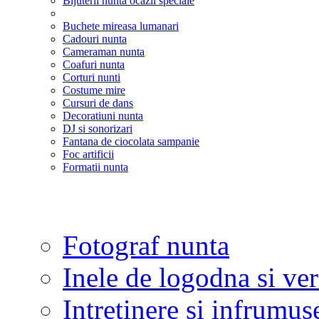
Bijuterii nunta ocazii speciale
Buchete mireasa lumanari
Cadouri nunta
Cameraman nunta
Coafuri nunta
Corturi nunti
Costume mire
Cursuri de dans
Decoratiuni nunta
DJ si sonorizari
Fantana de ciocolata sampanie
Foc artificii
Formatii nunta
Fotograf nunta
Inele de logodna si ve
Intretinere si infrumus