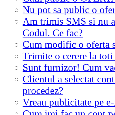
Nu pot sa public o ofer
Am trimis SMS si nu a
Codul. Ce fac?
Cum modific o oferta 
Trimite o cerere la tot
Sunt furnizor! Cum vad 
Clientul a selectat co
procedez?
Vreau publicitate pe e-
Cum imi fac un cont p