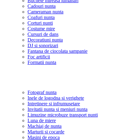
Buchete mireasa lumanari
Cadouri nunta
Cameraman nunta
Coafuri nunta
Corturi nunti
Costume mire
Cursuri de dans
Decoratiuni nunta
DJ si sonorizari
Fantana de ciocolata sampanie
Foc artificii
Formatii nunta
Fotograf nunta
Inele de logodna si verighete
Intretinere si infrumusetare
Invitatii nunta si meniuri nunta
Limuzine microbuze transport nunti
Luna de miere
Machiaj de nunta
Marturii si cocarde
Masini de epoca