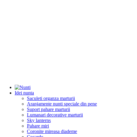
Idei nunta
Saculeti organza marturii
Aranjamente nunti speciale din pene
Suport pahare marturii
Lumanari decorative marturii
Sky lanterns
Pahare miri
Coronite mireasa diademe
Cocarde