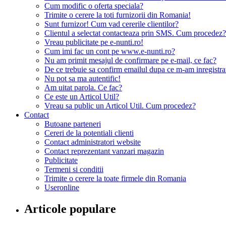
Cum modific o oferta speciala?
Trimite o cerere la toti furnizorii din Romania!
Sunt furnizor! Cum vad cererile clientilor?
Clientul a selectat contacteaza prin SMS. Cum procedez?
Vreau publicitate pe e-nunti.ro!
Cum imi fac un cont pe www.e-nunti.ro?
Nu am primit mesajul de confirmare pe e-mail, ce fac?
De ce trebuie sa confirm emailul dupa ce m-am inregistra
Nu pot sa ma autentific!
Am uitat parola. Ce fac?
Ce este un Articol Util?
Vreau sa public un Articol Util. Cum procedez?
Contact
Butoane parteneri
Cereri de la potentiali clienti
Contact administratori website
Contact reprezentant vanzari magazin
Publicitate
Termeni si conditii
Trimite o cerere la toate firmele din Romania
Useronline
Articole populare