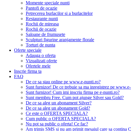
Momente speciale nunti
Pantofi de ocazie
Petrecerea burlacilor si a burlacitelor
Restaurante nunti
Rochii de mireasa
Rochii de ocazie
Saloane de frumusete
Sculpturi figurine aranjamente florale
Torturi de nunta
Oferte speciale
Adauga o oferta
Vizualizati oferte
Ofertele mele
Inscrie firma ta
FAQ
De ce sa stau online pe www.e-nunti.ro?
Sunt furnizor! De ce trebuie sa ma inregistrez pe www.e-
Sunt furnizor! Cum imi inscriu firma pe e-nunti.ro?
Sunt membru Free. Cum pot ajunge Silver sau Gold?
De ce sa aleg un abonament Silver?
De ce sa aleg un abonament Gold?
Ce este o OFERTA SPECIALA?
Cum public o OFERTA SPECIALA?
Nu pot sa public o oferta! Ce fac?
Am trimis SMS si nu am primit mesajul care sa contina C