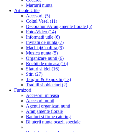
Marturii nunta
Articole Utile
Accesorii (5)
Coltul Vesel (11)
Decoratiuni/Aranjamente florale (5)
Foto-Video (14)
Informatii utile (6)
Invitatii de nunta (7)
Machiaj/Coafura (9)
Muzica nunta (5)
Organizare nunti (6)
Rochii de mireasa (16)
Sfaturi si idei (16)
Stiri (27)
Targuri & Expozitii (13)
Traditii si obiceiuri (2)
Furnizori
Accesorii mireasa
Accesorii nunti
Agentii organizari nunti
Aranjamente florale
Bauturi si firme catering
Bijuterii nunta ocazii speciale