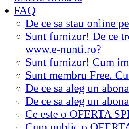
FAQ
De ce sa stau online p
Sunt furnizor! De ce tr
www.e-nunti.ro?
Sunt furnizor! Cum imi
Sunt membru Free. Cum
De ce sa aleg un abon
De ce sa aleg un abon
Ce este o OFERTA S
Cum public o OFER