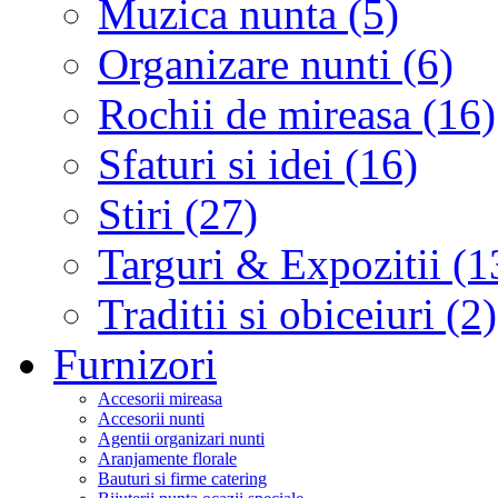
Muzica nunta (5)
Organizare nunti (6)
Rochii de mireasa (16)
Sfaturi si idei (16)
Stiri (27)
Targuri & Expozitii (1
Traditii si obiceiuri (2)
Furnizori
Accesorii mireasa
Accesorii nunti
Agentii organizari nunti
Aranjamente florale
Bauturi si firme catering