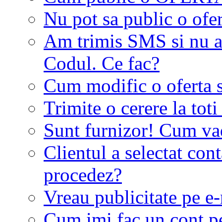
Nu pot sa public o ofer
Am trimis SMS si nu a
Codul. Ce fac?
Cum modific o oferta 
Trimite o cerere la tot
Sunt furnizor! Cum vad 
Clientul a selectat co
procedez?
Vreau publicitate pe e-
Cum imi fac un cont p