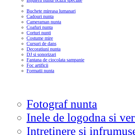
Bijuterii nunta ocazii speciale
Buchete mireasa lumanari
Cadouri nunta
Cameraman nunta
Coafuri nunta
Corturi nunti
Costume mire
Cursuri de dans
Decoratiuni nunta
DJ si sonorizari
Fantana de ciocolata sampanie
Foc artificii
Formatii nunta
Fotograf nunta
Inele de logodna si ve
Intretinere si infrumus