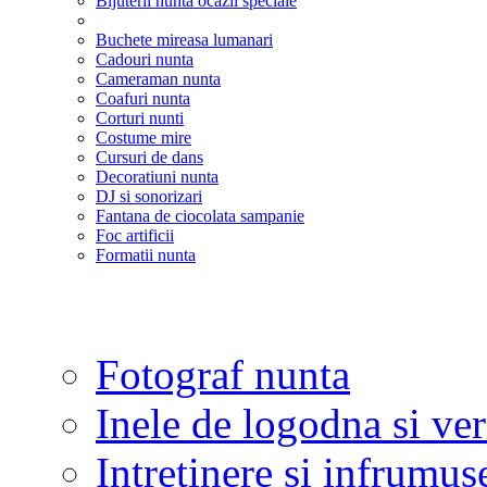
Bijuterii nunta ocazii speciale
Buchete mireasa lumanari
Cadouri nunta
Cameraman nunta
Coafuri nunta
Corturi nunti
Costume mire
Cursuri de dans
Decoratiuni nunta
DJ si sonorizari
Fantana de ciocolata sampanie
Foc artificii
Formatii nunta
Fotograf nunta
Inele de logodna si ve
Intretinere si infrumus