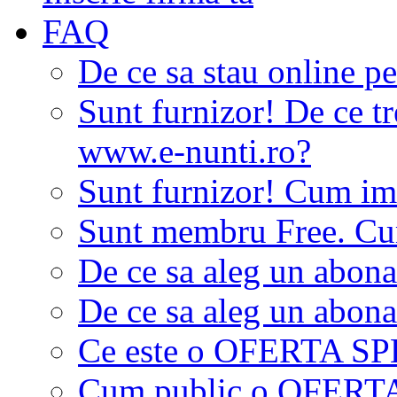
FAQ
De ce sa stau online p
Sunt furnizor! De ce tr
www.e-nunti.ro?
Sunt furnizor! Cum imi
Sunt membru Free. Cum
De ce sa aleg un abon
De ce sa aleg un abon
Ce este o OFERTA S
Cum public o OFER