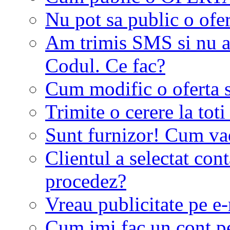
Nu pot sa public o ofer
Am trimis SMS si nu a
Codul. Ce fac?
Cum modific o oferta 
Trimite o cerere la tot
Sunt furnizor! Cum vad 
Clientul a selectat co
procedez?
Vreau publicitate pe e-
Cum imi fac un cont p