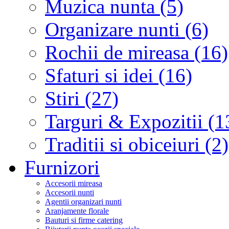
Muzica nunta (5)
Organizare nunti (6)
Rochii de mireasa (16)
Sfaturi si idei (16)
Stiri (27)
Targuri & Expozitii (1
Traditii si obiceiuri (2)
Furnizori
Accesorii mireasa
Accesorii nunti
Agentii organizari nunti
Aranjamente florale
Bauturi si firme catering