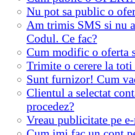
Nu pot sa public o ofer
Am trimis SMS si nu a
Codul. Ce fac?
Cum modific o oferta 
Trimite o cerere la tot
Sunt furnizor! Cum vad 
Clientul a selectat co
procedez?
Vreau publicitate pe e-
Cum imi fac un cont p