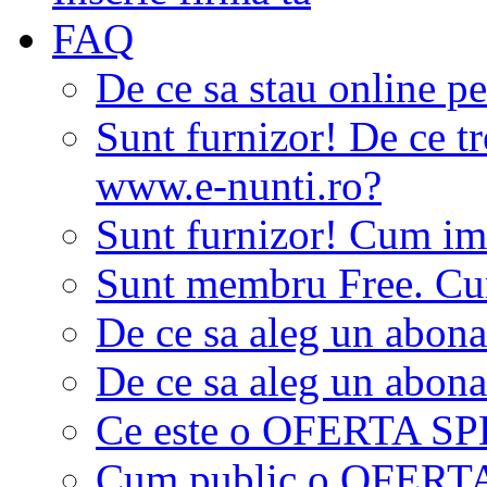
FAQ
De ce sa stau online p
Sunt furnizor! De ce tr
www.e-nunti.ro?
Sunt furnizor! Cum imi
Sunt membru Free. Cum
De ce sa aleg un abon
De ce sa aleg un abon
Ce este o OFERTA S
Cum public o OFER