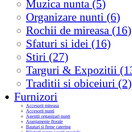
Muzica nunta (5)
Organizare nunti (6)
Rochii de mireasa (16)
Sfaturi si idei (16)
Stiri (27)
Targuri & Expozitii (1
Traditii si obiceiuri (2)
Furnizori
Accesorii mireasa
Accesorii nunti
Agentii organizari nunti
Aranjamente florale
Bauturi si firme catering