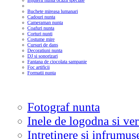
Bijuterii nunta ocazii speciale
Buchete mireasa lumanari
Cadouri nunta
Cameraman nunta
Coafuri nunta
Corturi nunti
Costume mire
Cursuri de dans
Decoratiuni nunta
DJ si sonorizari
Fantana de ciocolata sampanie
Foc artificii
Formatii nunta
Fotograf nunta
Inele de logodna si ve
Intretinere si infrumus