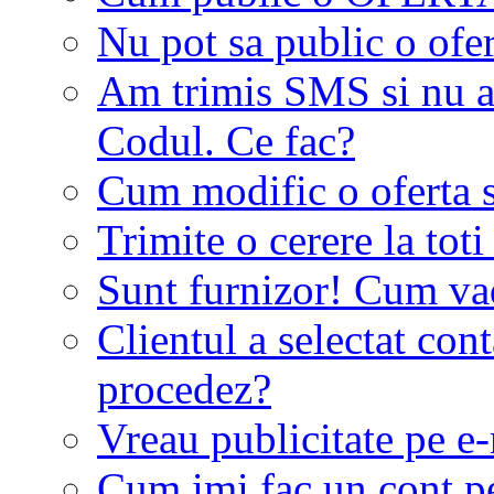
Nu pot sa public o ofer
Am trimis SMS si nu a
Codul. Ce fac?
Cum modific o oferta 
Trimite o cerere la tot
Sunt furnizor! Cum vad 
Clientul a selectat co
procedez?
Vreau publicitate pe e-
Cum imi fac un cont p