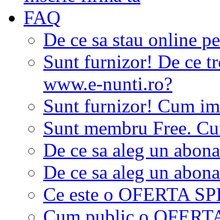
FAQ
De ce sa stau online p
Sunt furnizor! De ce tr
www.e-nunti.ro?
Sunt furnizor! Cum imi
Sunt membru Free. Cum
De ce sa aleg un abon
De ce sa aleg un abon
Ce este o OFERTA S
Cum public o OFER