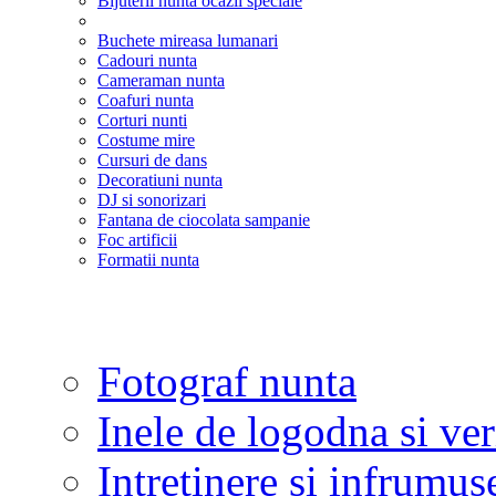
Bijuterii nunta ocazii speciale
Buchete mireasa lumanari
Cadouri nunta
Cameraman nunta
Coafuri nunta
Corturi nunti
Costume mire
Cursuri de dans
Decoratiuni nunta
DJ si sonorizari
Fantana de ciocolata sampanie
Foc artificii
Formatii nunta
Fotograf nunta
Inele de logodna si ve
Intretinere si infrumus