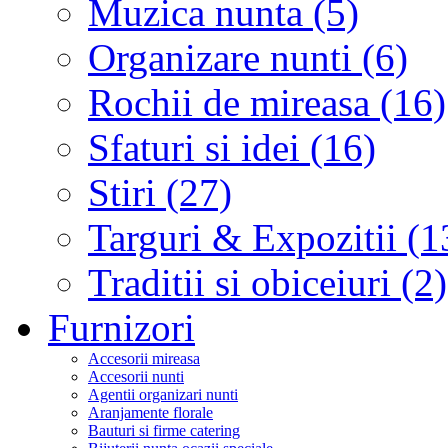
Muzica nunta (5)
Organizare nunti (6)
Rochii de mireasa (16)
Sfaturi si idei (16)
Stiri (27)
Targuri & Expozitii (1
Traditii si obiceiuri (2)
Furnizori
Accesorii mireasa
Accesorii nunti
Agentii organizari nunti
Aranjamente florale
Bauturi si firme catering