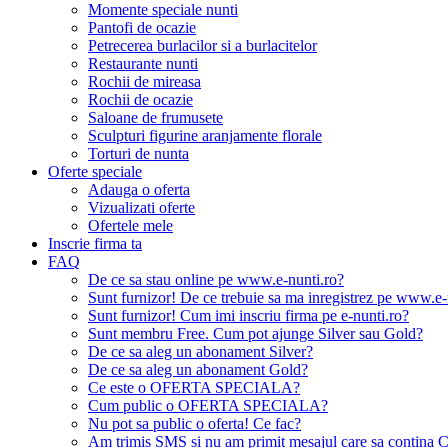
Momente speciale nunti
Pantofi de ocazie
Petrecerea burlacilor si a burlacitelor
Restaurante nunti
Rochii de mireasa
Rochii de ocazie
Saloane de frumusete
Sculpturi figurine aranjamente florale
Torturi de nunta
Oferte speciale
Adauga o oferta
Vizualizati oferte
Ofertele mele
Inscrie firma ta
FAQ
De ce sa stau online pe www.e-nunti.ro?
Sunt furnizor! De ce trebuie sa ma inregistrez pe www.e-
Sunt furnizor! Cum imi inscriu firma pe e-nunti.ro?
Sunt membru Free. Cum pot ajunge Silver sau Gold?
De ce sa aleg un abonament Silver?
De ce sa aleg un abonament Gold?
Ce este o OFERTA SPECIALA?
Cum public o OFERTA SPECIALA?
Nu pot sa public o oferta! Ce fac?
Am trimis SMS si nu am primit mesajul care sa contina C