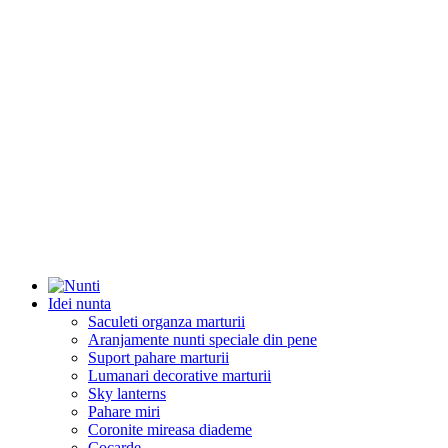
Idei nunta
Saculeti organza marturii
Aranjamente nunti speciale din pene
Suport pahare marturii
Lumanari decorative marturii
Sky lanterns
Pahare miri
Coronite mireasa diademe
Cocarde