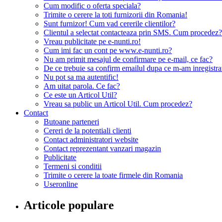
Cum modific o oferta speciala?
Trimite o cerere la toti furnizorii din Romania!
Sunt furnizor! Cum vad cererile clientilor?
Clientul a selectat contacteaza prin SMS. Cum procedez?
Vreau publicitate pe e-nunti.ro!
Cum imi fac un cont pe www.e-nunti.ro?
Nu am primit mesajul de confirmare pe e-mail, ce fac?
De ce trebuie sa confirm emailul dupa ce m-am inregistra
Nu pot sa ma autentific!
Am uitat parola. Ce fac?
Ce este un Articol Util?
Vreau sa public un Articol Util. Cum procedez?
Contact
Butoane parteneri
Cereri de la potentiali clienti
Contact administratori website
Contact reprezentant vanzari magazin
Publicitate
Termeni si conditii
Trimite o cerere la toate firmele din Romania
Useronline
Articole populare