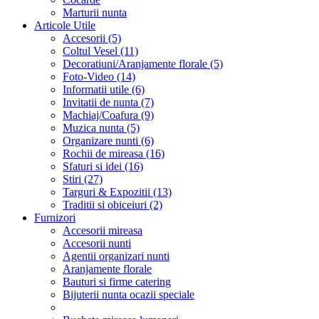
Marturii nunta
Articole Utile
Accesorii (5)
Coltul Vesel (11)
Decoratiuni/Aranjamente florale (5)
Foto-Video (14)
Informatii utile (6)
Invitatii de nunta (7)
Machiaj/Coafura (9)
Muzica nunta (5)
Organizare nunti (6)
Rochii de mireasa (16)
Sfaturi si idei (16)
Stiri (27)
Targuri & Expozitii (13)
Traditii si obiceiuri (2)
Furnizori
Accesorii mireasa
Accesorii nunti
Agentii organizari nunti
Aranjamente florale
Bauturi si firme catering
Bijuterii nunta ocazii speciale