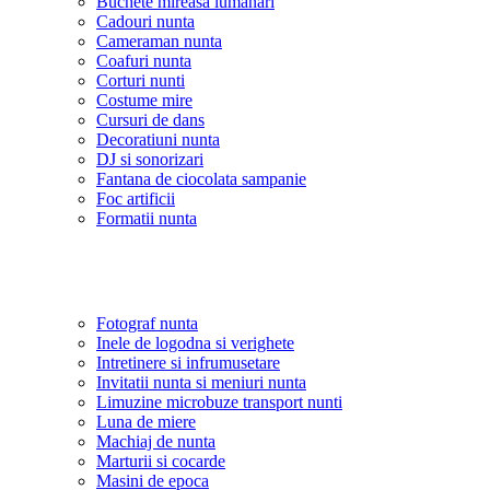
Buchete mireasa lumanari
Cadouri nunta
Cameraman nunta
Coafuri nunta
Corturi nunti
Costume mire
Cursuri de dans
Decoratiuni nunta
DJ si sonorizari
Fantana de ciocolata sampanie
Foc artificii
Formatii nunta
Fotograf nunta
Inele de logodna si verighete
Intretinere si infrumusetare
Invitatii nunta si meniuri nunta
Limuzine microbuze transport nunti
Luna de miere
Machiaj de nunta
Marturii si cocarde
Masini de epoca