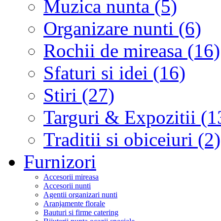
Muzica nunta (5)
Organizare nunti (6)
Rochii de mireasa (16)
Sfaturi si idei (16)
Stiri (27)
Targuri & Expozitii (1
Traditii si obiceiuri (2)
Furnizori
Accesorii mireasa
Accesorii nunti
Agentii organizari nunti
Aranjamente florale
Bauturi si firme catering