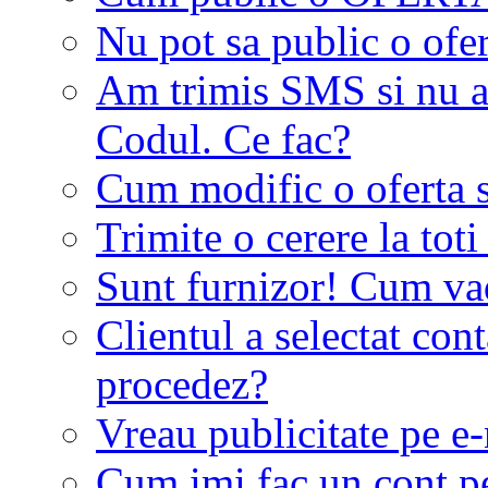
Nu pot sa public o ofer
Am trimis SMS si nu a
Codul. Ce fac?
Cum modific o oferta 
Trimite o cerere la tot
Sunt furnizor! Cum vad 
Clientul a selectat co
procedez?
Vreau publicitate pe e-
Cum imi fac un cont p