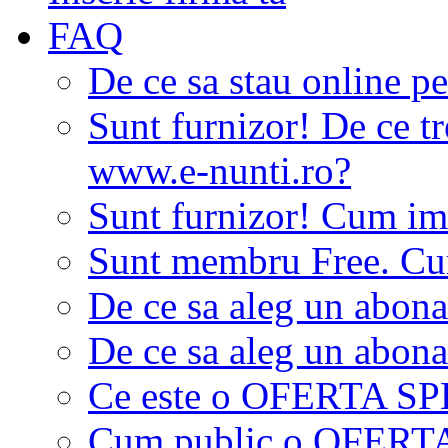
FAQ
De ce sa stau online p
Sunt furnizor! De ce tr
www.e-nunti.ro?
Sunt furnizor! Cum imi
Sunt membru Free. Cum
De ce sa aleg un abon
De ce sa aleg un abon
Ce este o OFERTA S
Cum public o OFER