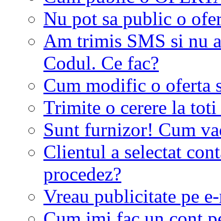
Nu pot sa public o ofer
Am trimis SMS si nu a
Codul. Ce fac?
Cum modific o oferta 
Trimite o cerere la tot
Sunt furnizor! Cum vad 
Clientul a selectat co
procedez?
Vreau publicitate pe e-
Cum imi fac un cont p