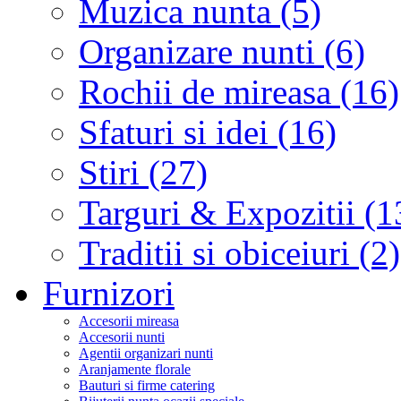
Muzica nunta (5)
Organizare nunti (6)
Rochii de mireasa (16)
Sfaturi si idei (16)
Stiri (27)
Targuri & Expozitii (1
Traditii si obiceiuri (2)
Furnizori
Accesorii mireasa
Accesorii nunti
Agentii organizari nunti
Aranjamente florale
Bauturi si firme catering