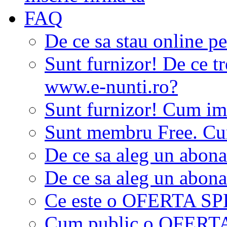
FAQ
De ce sa stau online p
Sunt furnizor! De ce tr
www.e-nunti.ro?
Sunt furnizor! Cum imi
Sunt membru Free. Cum
De ce sa aleg un abon
De ce sa aleg un abon
Ce este o OFERTA S
Cum public o OFER