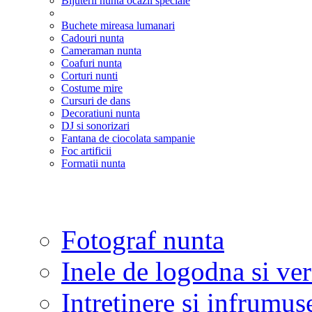
Bijuterii nunta ocazii speciale
Buchete mireasa lumanari
Cadouri nunta
Cameraman nunta
Coafuri nunta
Corturi nunti
Costume mire
Cursuri de dans
Decoratiuni nunta
DJ si sonorizari
Fantana de ciocolata sampanie
Foc artificii
Formatii nunta
Fotograf nunta
Inele de logodna si ve
Intretinere si infrumus