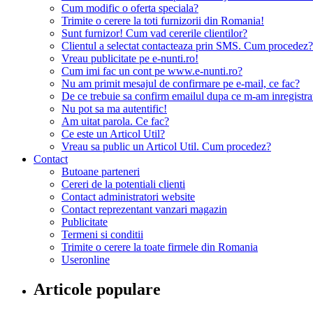
Cum modific o oferta speciala?
Trimite o cerere la toti furnizorii din Romania!
Sunt furnizor! Cum vad cererile clientilor?
Clientul a selectat contacteaza prin SMS. Cum procedez?
Vreau publicitate pe e-nunti.ro!
Cum imi fac un cont pe www.e-nunti.ro?
Nu am primit mesajul de confirmare pe e-mail, ce fac?
De ce trebuie sa confirm emailul dupa ce m-am inregistra
Nu pot sa ma autentific!
Am uitat parola. Ce fac?
Ce este un Articol Util?
Vreau sa public un Articol Util. Cum procedez?
Contact
Butoane parteneri
Cereri de la potentiali clienti
Contact administratori website
Contact reprezentant vanzari magazin
Publicitate
Termeni si conditii
Trimite o cerere la toate firmele din Romania
Useronline
Articole populare