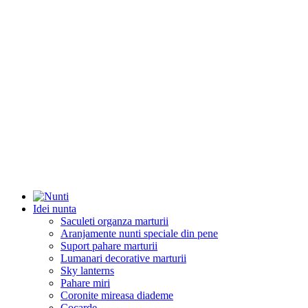
Idei nunta
Saculeti organza marturii
Aranjamente nunti speciale din pene
Suport pahare marturii
Lumanari decorative marturii
Sky lanterns
Pahare miri
Coronite mireasa diademe
Cocarde