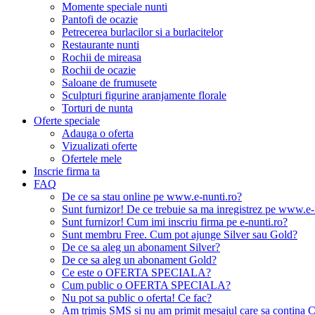
Momente speciale nunti
Pantofi de ocazie
Petrecerea burlacilor si a burlacitelor
Restaurante nunti
Rochii de mireasa
Rochii de ocazie
Saloane de frumusete
Sculpturi figurine aranjamente florale
Torturi de nunta
Oferte speciale
Adauga o oferta
Vizualizati oferte
Ofertele mele
Inscrie firma ta
FAQ
De ce sa stau online pe www.e-nunti.ro?
Sunt furnizor! De ce trebuie sa ma inregistrez pe www.e-
Sunt furnizor! Cum imi inscriu firma pe e-nunti.ro?
Sunt membru Free. Cum pot ajunge Silver sau Gold?
De ce sa aleg un abonament Silver?
De ce sa aleg un abonament Gold?
Ce este o OFERTA SPECIALA?
Cum public o OFERTA SPECIALA?
Nu pot sa public o oferta! Ce fac?
Am trimis SMS si nu am primit mesajul care sa contina C