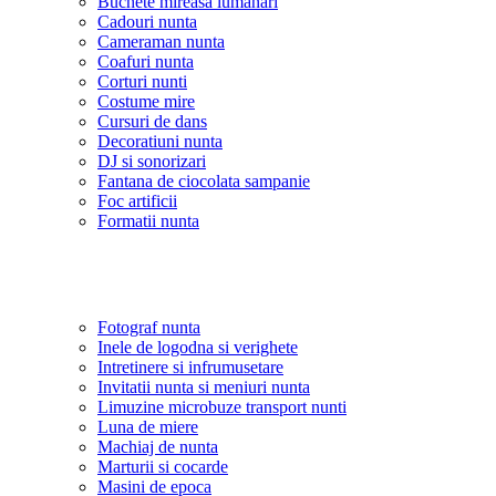
Buchete mireasa lumanari
Cadouri nunta
Cameraman nunta
Coafuri nunta
Corturi nunti
Costume mire
Cursuri de dans
Decoratiuni nunta
DJ si sonorizari
Fantana de ciocolata sampanie
Foc artificii
Formatii nunta
Fotograf nunta
Inele de logodna si verighete
Intretinere si infrumusetare
Invitatii nunta si meniuri nunta
Limuzine microbuze transport nunti
Luna de miere
Machiaj de nunta
Marturii si cocarde
Masini de epoca