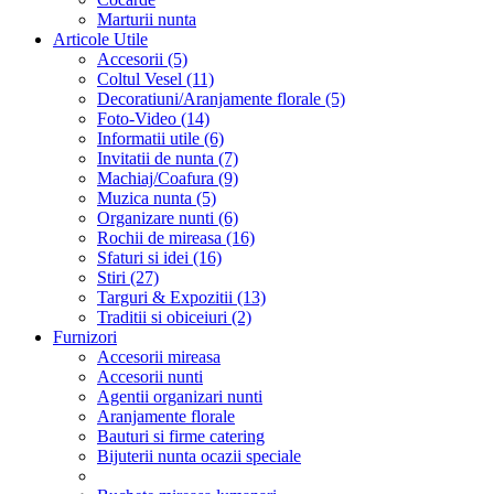
Marturii nunta
Articole Utile
Accesorii (5)
Coltul Vesel (11)
Decoratiuni/Aranjamente florale (5)
Foto-Video (14)
Informatii utile (6)
Invitatii de nunta (7)
Machiaj/Coafura (9)
Muzica nunta (5)
Organizare nunti (6)
Rochii de mireasa (16)
Sfaturi si idei (16)
Stiri (27)
Targuri & Expozitii (13)
Traditii si obiceiuri (2)
Furnizori
Accesorii mireasa
Accesorii nunti
Agentii organizari nunti
Aranjamente florale
Bauturi si firme catering
Bijuterii nunta ocazii speciale