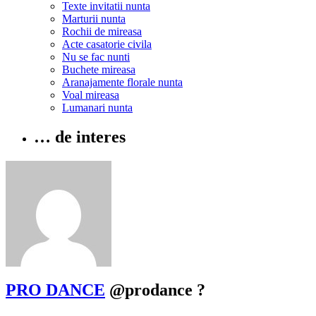
Texte invitatii nunta
Marturii nunta
Rochii de mireasa
Acte casatorie civila
Nu se fac nunti
Buchete mireasa
Aranajamente florale nunta
Voal mireasa
Lumanari nunta
… de interes
PRO DANCE
@prodance
?