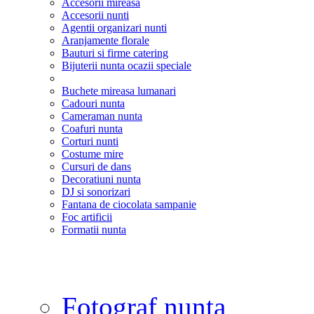
Accesorii mireasa
Accesorii nunti
Agentii organizari nunti
Aranjamente florale
Bauturi si firme catering
Bijuterii nunta ocazii speciale
Buchete mireasa lumanari
Cadouri nunta
Cameraman nunta
Coafuri nunta
Corturi nunti
Costume mire
Cursuri de dans
Decoratiuni nunta
DJ si sonorizari
Fantana de ciocolata sampanie
Foc artificii
Formatii nunta
Fotograf nunta