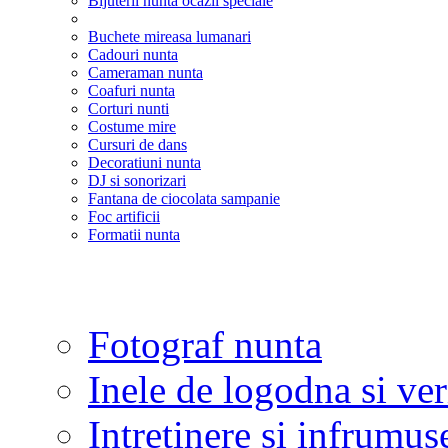
Bijuterii nunta ocazii speciale
Buchete mireasa lumanari
Cadouri nunta
Cameraman nunta
Coafuri nunta
Corturi nunti
Costume mire
Cursuri de dans
Decoratiuni nunta
DJ si sonorizari
Fantana de ciocolata sampanie
Foc artificii
Formatii nunta
Fotograf nunta
Inele de logodna si ve
Intretinere si infrumus