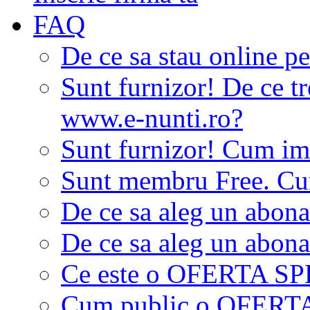
FAQ
De ce sa stau online p
Sunt furnizor! De ce tr
www.e-nunti.ro?
Sunt furnizor! Cum imi
Sunt membru Free. Cum
De ce sa aleg un abon
De ce sa aleg un abon
Ce este o OFERTA S
Cum public o OFER