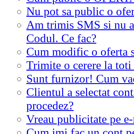
Nu pot sa public o ofer
Am trimis SMS si nu a
Codul. Ce fac?
Cum modific o oferta 
Trimite o cerere la tot
Sunt furnizor! Cum vad 
Clientul a selectat co
procedez?
Vreau publicitate pe e-
Cum imi fac un cont p