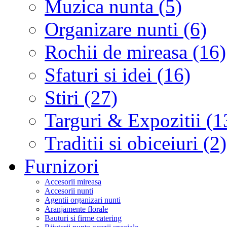
Muzica nunta (5)
Organizare nunti (6)
Rochii de mireasa (16)
Sfaturi si idei (16)
Stiri (27)
Targuri & Expozitii (1
Traditii si obiceiuri (2)
Furnizori
Accesorii mireasa
Accesorii nunti
Agentii organizari nunti
Aranjamente florale
Bauturi si firme catering