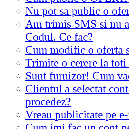
Nu pot sa public o ofer
Am trimis SMS si nu a
Codul. Ce fac?
Cum modific o oferta 
Trimite o cerere la tot
Sunt furnizor! Cum vad 
Clientul a selectat co
procedez?
Vreau publicitate pe e-
Cum imi fac un cont p