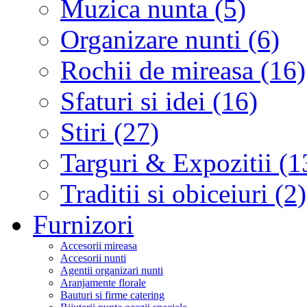
Muzica nunta (5)
Organizare nunti (6)
Rochii de mireasa (16)
Sfaturi si idei (16)
Stiri (27)
Targuri & Expozitii (1
Traditii si obiceiuri (2)
Furnizori
Accesorii mireasa
Accesorii nunti
Agentii organizari nunti
Aranjamente florale
Bauturi si firme catering