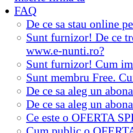
FAQ
De ce sa stau online p
Sunt furnizor! De ce tr
www.e-nunti.ro?
Sunt furnizor! Cum imi
Sunt membru Free. Cum
De ce sa aleg un abon
De ce sa aleg un abon
Ce este o OFERTA S
Cum public o OFER