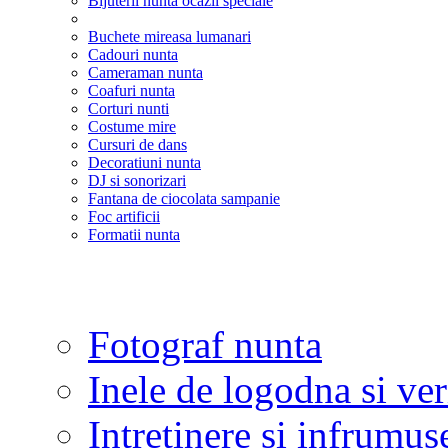
Bijuterii nunta ocazii speciale
Buchete mireasa lumanari
Cadouri nunta
Cameraman nunta
Coafuri nunta
Corturi nunti
Costume mire
Cursuri de dans
Decoratiuni nunta
DJ si sonorizari
Fantana de ciocolata sampanie
Foc artificii
Formatii nunta
Fotograf nunta
Inele de logodna si ve
Intretinere si infrumus