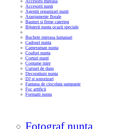
Accesorii mireasa
Accesorii nunti
Agentii organizari nunti
Aranjamente florale
Bauturi si firme catering
Bijuterii nunta ocazii speciale
Buchete mireasa lumanari
Cadouri nunta
Cameraman nunta
Coafuri nunta
Corturi nunti
Costume mire
Cursuri de dans
Decoratiuni nunta
DJ si sonorizari
Fantana de ciocolata sampanie
Foc artificii
Formatii nunta
Fotograf nunta