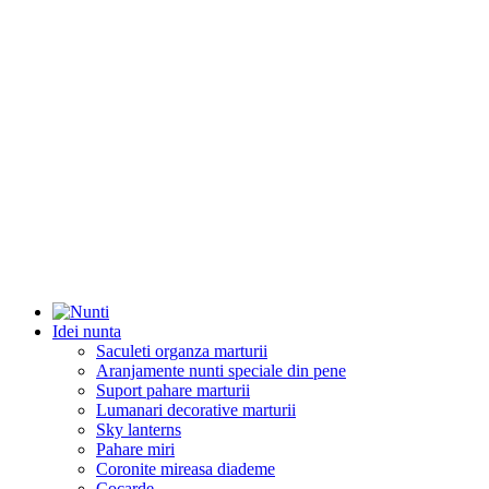
Idei nunta
Saculeti organza marturii
Aranjamente nunti speciale din pene
Suport pahare marturii
Lumanari decorative marturii
Sky lanterns
Pahare miri
Coronite mireasa diademe
Cocarde