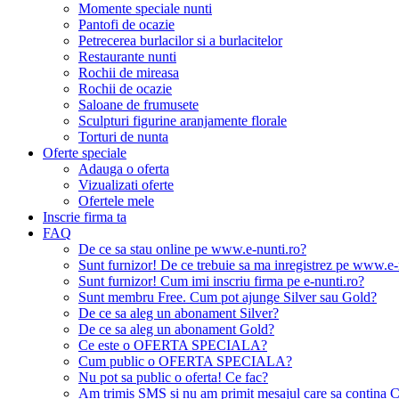
Momente speciale nunti
Pantofi de ocazie
Petrecerea burlacilor si a burlacitelor
Restaurante nunti
Rochii de mireasa
Rochii de ocazie
Saloane de frumusete
Sculpturi figurine aranjamente florale
Torturi de nunta
Oferte speciale
Adauga o oferta
Vizualizati oferte
Ofertele mele
Inscrie firma ta
FAQ
De ce sa stau online pe www.e-nunti.ro?
Sunt furnizor! De ce trebuie sa ma inregistrez pe www.e-
Sunt furnizor! Cum imi inscriu firma pe e-nunti.ro?
Sunt membru Free. Cum pot ajunge Silver sau Gold?
De ce sa aleg un abonament Silver?
De ce sa aleg un abonament Gold?
Ce este o OFERTA SPECIALA?
Cum public o OFERTA SPECIALA?
Nu pot sa public o oferta! Ce fac?
Am trimis SMS si nu am primit mesajul care sa contina C