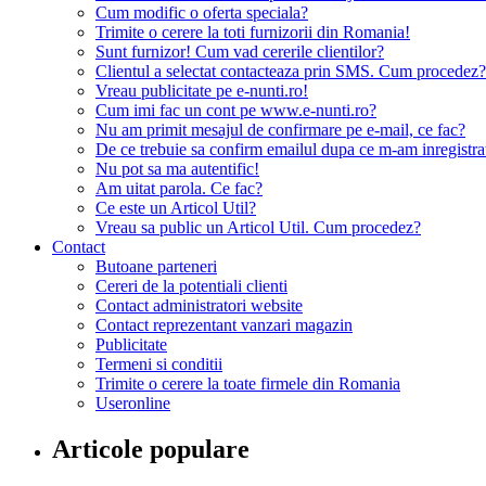
Cum modific o oferta speciala?
Trimite o cerere la toti furnizorii din Romania!
Sunt furnizor! Cum vad cererile clientilor?
Clientul a selectat contacteaza prin SMS. Cum procedez?
Vreau publicitate pe e-nunti.ro!
Cum imi fac un cont pe www.e-nunti.ro?
Nu am primit mesajul de confirmare pe e-mail, ce fac?
De ce trebuie sa confirm emailul dupa ce m-am inregistra
Nu pot sa ma autentific!
Am uitat parola. Ce fac?
Ce este un Articol Util?
Vreau sa public un Articol Util. Cum procedez?
Contact
Butoane parteneri
Cereri de la potentiali clienti
Contact administratori website
Contact reprezentant vanzari magazin
Publicitate
Termeni si conditii
Trimite o cerere la toate firmele din Romania
Useronline
Articole populare