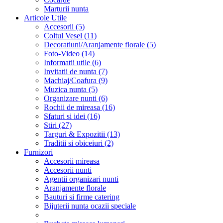
Marturii nunta
Articole Utile
Accesorii (5)
Coltul Vesel (11)
Decoratiuni/Aranjamente florale (5)
Foto-Video (14)
Informatii utile (6)
Invitatii de nunta (7)
Machiaj/Coafura (9)
Muzica nunta (5)
Organizare nunti (6)
Rochii de mireasa (16)
Sfaturi si idei (16)
Stiri (27)
Targuri & Expozitii (13)
Traditii si obiceiuri (2)
Furnizori
Accesorii mireasa
Accesorii nunti
Agentii organizari nunti
Aranjamente florale
Bauturi si firme catering
Bijuterii nunta ocazii speciale