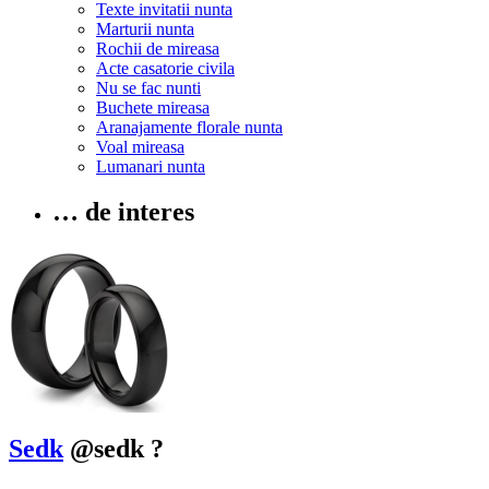
Texte invitatii nunta
Marturii nunta
Rochii de mireasa
Acte casatorie civila
Nu se fac nunti
Buchete mireasa
Aranajamente florale nunta
Voal mireasa
Lumanari nunta
… de interes
Sedk
@sedk
?