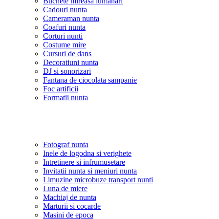
Buchete mireasa lumanari
Cadouri nunta
Cameraman nunta
Coafuri nunta
Corturi nunti
Costume mire
Cursuri de dans
Decoratiuni nunta
DJ si sonorizari
Fantana de ciocolata sampanie
Foc artificii
Formatii nunta
Fotograf nunta
Inele de logodna si verighete
Intretinere si infrumusetare
Invitatii nunta si meniuri nunta
Limuzine microbuze transport nunti
Luna de miere
Machiaj de nunta
Marturii si cocarde
Masini de epoca