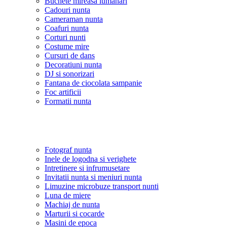
Buchete mireasa lumanari
Cadouri nunta
Cameraman nunta
Coafuri nunta
Corturi nunti
Costume mire
Cursuri de dans
Decoratiuni nunta
DJ si sonorizari
Fantana de ciocolata sampanie
Foc artificii
Formatii nunta
Fotograf nunta
Inele de logodna si verighete
Intretinere si infrumusetare
Invitatii nunta si meniuri nunta
Limuzine microbuze transport nunti
Luna de miere
Machiaj de nunta
Marturii si cocarde
Masini de epoca