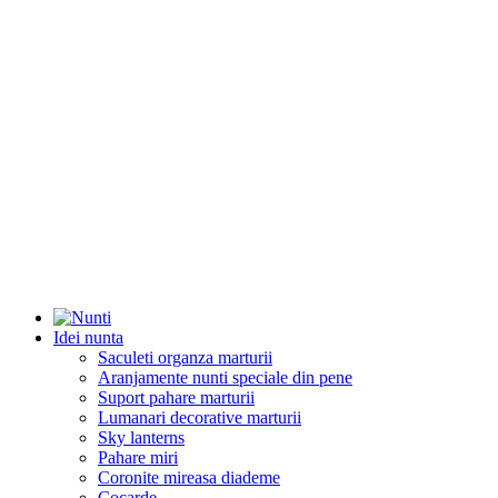
Idei nunta
Saculeti organza marturii
Aranjamente nunti speciale din pene
Suport pahare marturii
Lumanari decorative marturii
Sky lanterns
Pahare miri
Coronite mireasa diademe
Cocarde