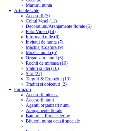
Marturii nunta
Articole Utile
Accesorii (5)
Coltul Vesel (11)
Decoratiuni/Aranjamente florale (5)
Foto-Video (14)
Informatii utile (6)
Invitatii de nunta (7)
Machiaj/Coafura (9)
Muzica nunta (5)
Organizare nunti (6)
Rochii de mireasa (16)
Sfaturi si idei (16)
Stiri (27)
Targuri & Expozitii (13)
Traditii si obiceiuri (2)
Furnizori
Accesorii mireasa
Accesorii nunti
Agentii organizari nunti
Aranjamente florale
Bauturi si firme catering
Bijuterii nunta ocazii speciale