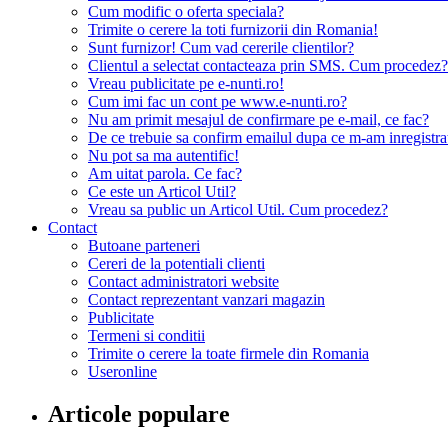
Cum modific o oferta speciala?
Trimite o cerere la toti furnizorii din Romania!
Sunt furnizor! Cum vad cererile clientilor?
Clientul a selectat contacteaza prin SMS. Cum procedez?
Vreau publicitate pe e-nunti.ro!
Cum imi fac un cont pe www.e-nunti.ro?
Nu am primit mesajul de confirmare pe e-mail, ce fac?
De ce trebuie sa confirm emailul dupa ce m-am inregistra
Nu pot sa ma autentific!
Am uitat parola. Ce fac?
Ce este un Articol Util?
Vreau sa public un Articol Util. Cum procedez?
Contact
Butoane parteneri
Cereri de la potentiali clienti
Contact administratori website
Contact reprezentant vanzari magazin
Publicitate
Termeni si conditii
Trimite o cerere la toate firmele din Romania
Useronline
Articole populare