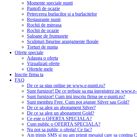
Momente speciale nunti
Pantofi de ocazie
Petrecerea burlacilor si a burlacitelor
Restaurante nunti
Rochii de mireasa
Rochii de ocazie
Saloane de frumusete
Sculpturi figurine aranjamente florale
Torturi de nunta
Oferte speciale
Adauga o oferta
Vizualizati oferte
Ofertele mele
Inscrie firma ta
FAQ
De ce sa stau online pe www.e-nunti.ro?
Sunt furnizor! De ce trebuie sa ma inregistrez pe www.e-
Sunt furnizor! Cum imi inscriu firma pe e-nunti.ro?
Sunt membru Free. Cum pot ajunge Silver sau Gold?
De ce sa aleg un abonament Silver?
De ce sa aleg un abonament Gold?
Ce este o OFERTA SPECIALA?
Cum public o OFERTA SPECIALA?
Nu pot sa public o oferta! Ce fac?
Am trimis SMS si nu am primit mesajul care sa contina C