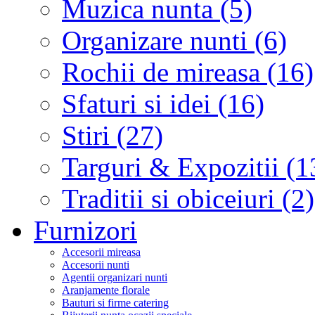
Muzica nunta (5)
Organizare nunti (6)
Rochii de mireasa (16)
Sfaturi si idei (16)
Stiri (27)
Targuri & Expozitii (1
Traditii si obiceiuri (2)
Furnizori
Accesorii mireasa
Accesorii nunti
Agentii organizari nunti
Aranjamente florale
Bauturi si firme catering