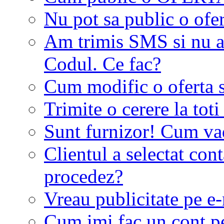
Nu pot sa public o ofer
Am trimis SMS si nu a
Codul. Ce fac?
Cum modific o oferta 
Trimite o cerere la tot
Sunt furnizor! Cum vad 
Clientul a selectat co
procedez?
Vreau publicitate pe e-
Cum imi fac un cont p