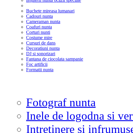
Bijuterii nunta ocazii speciale
Buchete mireasa lumanari
Cadouri nunta
Cameraman nunta
Coafuri nunta
Corturi nunti
Costume mire
Cursuri de dans
Decoratiuni nunta
DJ si sonorizari
Fantana de ciocolata sampanie
Foc artificii
Formatii nunta
Fotograf nunta
Inele de logodna si ve
Intretinere si infrumus