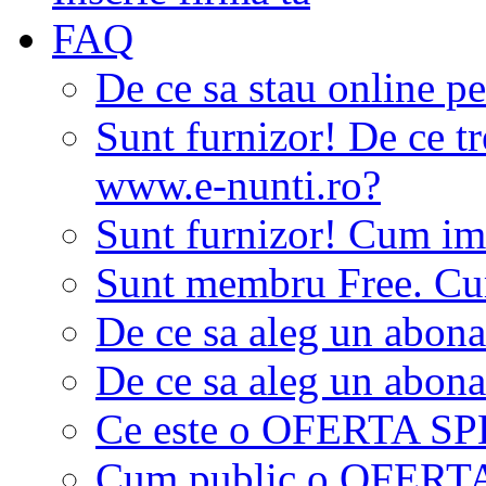
FAQ
De ce sa stau online p
Sunt furnizor! De ce tr
www.e-nunti.ro?
Sunt furnizor! Cum imi
Sunt membru Free. Cum
De ce sa aleg un abon
De ce sa aleg un abon
Ce este o OFERTA S
Cum public o OFER