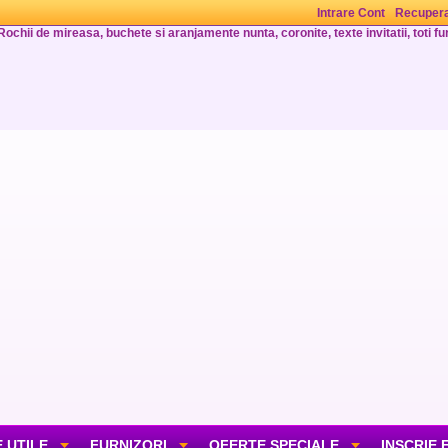
Intrare Cont
Recupera
Rochii de mireasa, buchete si aranjamente nunta, coronite, texte invitatii, toti fur
 UTILE
FURNIZORI
OFERTE SPECIALE
INSCRIE 