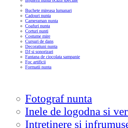
Bijuterii nunta ocazii speciale
Buchete mireasa lumanari
Cadouri nunta
Cameraman nunta
Coafuri nunta
Corturi nunti
Costume mire
Cursuri de dans
Decoratiuni nunta
DJ si sonorizari
Fantana de ciocolata sampanie
Foc artificii
Formatii nunta
Fotograf nunta
Inele de logodna si ve
Intretinere si infrumus