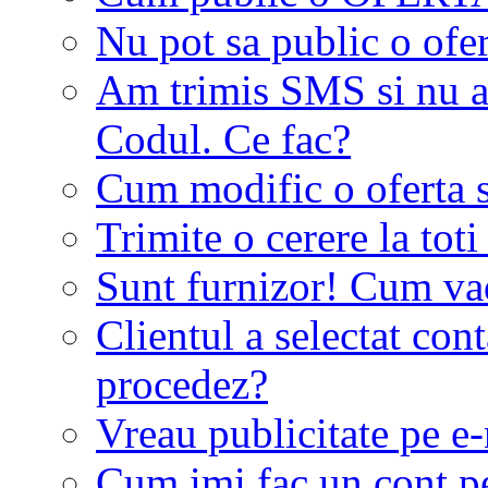
Nu pot sa public o ofer
Am trimis SMS si nu a
Codul. Ce fac?
Cum modific o oferta 
Trimite o cerere la tot
Sunt furnizor! Cum vad 
Clientul a selectat co
procedez?
Vreau publicitate pe e-
Cum imi fac un cont p