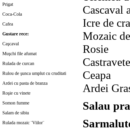
Prigat
Cascaval 
Coca-Cola
Icre de cr
Cafea
Mozaic de
Gustare rece:
Caşcaval
Rosie
Muşchi file afumat
Castravet
Rulada de curcan
Ceapa
Rulou de şunca umplut cu cruditati
Ardei cu pasta de branza
Ardei Gra
Roşie cu vinete
Salau pra
Somon fumme
Salam de sibiu
Sarmalute
Rulada mozaic ¨Viilor¨