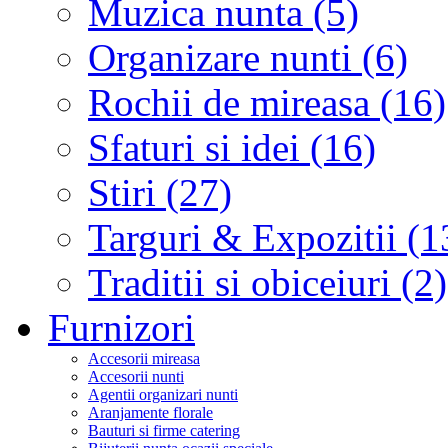
Muzica nunta (5)
Organizare nunti (6)
Rochii de mireasa (16)
Sfaturi si idei (16)
Stiri (27)
Targuri & Expozitii (1
Traditii si obiceiuri (2)
Furnizori
Accesorii mireasa
Accesorii nunti
Agentii organizari nunti
Aranjamente florale
Bauturi si firme catering