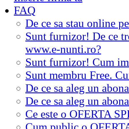
FAQ
De ce sa stau online p
Sunt furnizor! De ce tr
www.e-nunti.ro?
Sunt furnizor! Cum imi
Sunt membru Free. Cum
De ce sa aleg un abon
De ce sa aleg un abon
Ce este o OFERTA S
Cum public o OFER