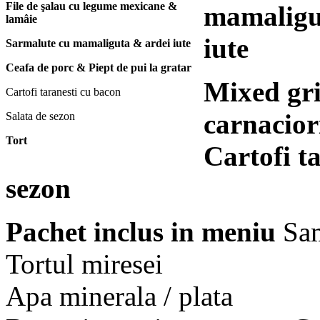
File de şalau cu legume mexicane &
mamaligut
lamâie
iute
Sarmalute cu mamaliguta & ardei iute
Ceafa de porc & Piept de pui la gratar
Mixed gril
Cartofi taranesti cu bacon
carnaciori
Salata de sezon
Tort
Cartofi ta
sezon
Pachet inclus in meniu
Sam
Tortul miresei
Apa minerala / plata