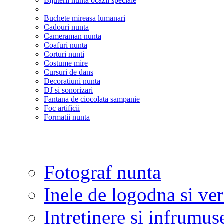
Bijuterii nunta ocazii speciale
Buchete mireasa lumanari
Cadouri nunta
Cameraman nunta
Coafuri nunta
Corturi nunti
Costume mire
Cursuri de dans
Decoratiuni nunta
DJ si sonorizari
Fantana de ciocolata sampanie
Foc artificii
Formatii nunta
Fotograf nunta
Inele de logodna si ve
Intretinere si infrumus