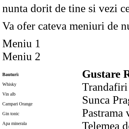
nunta dorit de tine si vezi ce
Va ofer cateva meniuri de n
Men
Meniu 2
Gustare 
Bauturi:
Trandafiri
Whisky
Vin alb
Sunca Pra
Campari Orange
Pastrama v
Gin tonic
Telemea d
Apa minerala