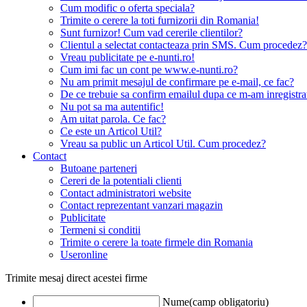
Cum modific o oferta speciala?
Trimite o cerere la toti furnizorii din Romania!
Sunt furnizor! Cum vad cererile clientilor?
Clientul a selectat contacteaza prin SMS. Cum procedez?
Vreau publicitate pe e-nunti.ro!
Cum imi fac un cont pe www.e-nunti.ro?
Nu am primit mesajul de confirmare pe e-mail, ce fac?
De ce trebuie sa confirm emailul dupa ce m-am inregistra
Nu pot sa ma autentific!
Am uitat parola. Ce fac?
Ce este un Articol Util?
Vreau sa public un Articol Util. Cum procedez?
Contact
Butoane parteneri
Cereri de la potentiali clienti
Contact administratori website
Contact reprezentant vanzari magazin
Publicitate
Termeni si conditii
Trimite o cerere la toate firmele din Romania
Useronline
Trimite mesaj direct acestei firme
Nume(camp obligatoriu)