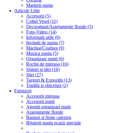
Marturii nunta
Articole Utile
Accesorii (5)
Coltul Vesel (11)
Decoratiuni/Aranjamente florale (5)
Foto-Video (14)
Informatii utile (6)
Invitatii de nunta (7)
Machiaj/Coafura (9)
Muzica nunta (5)
Organizare nunti (6)
Rochii de mireasa (16)
Sfaturi si idei (16)
Stiri (27)
Targuri & Expozitii (13)
Traditii si obiceiuri (2)
Furnizori
Accesorii mireasa
Accesorii nunti
Agentii organizari nunti
Aranjamente florale
Bauturi si firme catering
Bijuterii nunta ocazii speciale