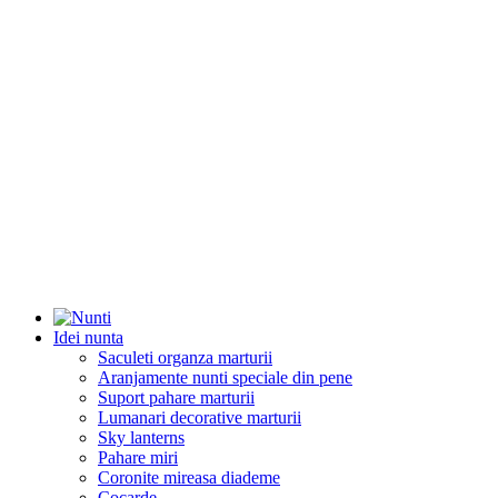
Idei nunta
Saculeti organza marturii
Aranjamente nunti speciale din pene
Suport pahare marturii
Lumanari decorative marturii
Sky lanterns
Pahare miri
Coronite mireasa diademe
Cocarde