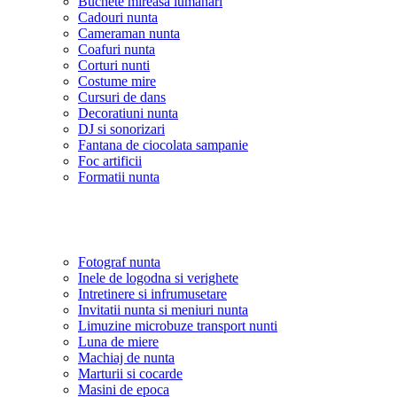
Buchete mireasa lumanari
Cadouri nunta
Cameraman nunta
Coafuri nunta
Corturi nunti
Costume mire
Cursuri de dans
Decoratiuni nunta
DJ si sonorizari
Fantana de ciocolata sampanie
Foc artificii
Formatii nunta
Fotograf nunta
Inele de logodna si verighete
Intretinere si infrumusetare
Invitatii nunta si meniuri nunta
Limuzine microbuze transport nunti
Luna de miere
Machiaj de nunta
Marturii si cocarde
Masini de epoca