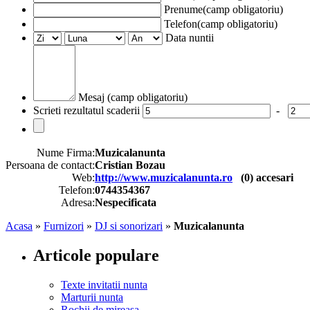
Prenume(camp obligatoriu)
Telefon(camp obligatoriu)
Data nuntii
Mesaj (camp obligatoriu)
Scrieti rezultatul scaderii
-
Nume Firma:
Muzicalanunta
Persoana de contact:
Cristian Bozau
Web:
http://www.muzicalanunta.ro
(
0
) accesari
Telefon:
0744354367
Adresa:
Nespecificata
Acasa
»
Furnizori
»
DJ si sonorizari
»
Muzicalanunta
Articole populare
Texte invitatii nunta
Marturii nunta
Rochii de mireasa