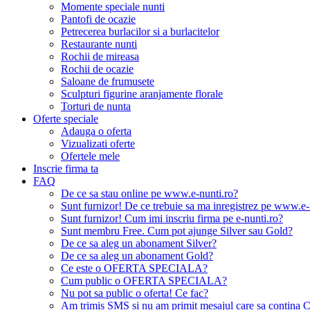
Momente speciale nunti
Pantofi de ocazie
Petrecerea burlacilor si a burlacitelor
Restaurante nunti
Rochii de mireasa
Rochii de ocazie
Saloane de frumusete
Sculpturi figurine aranjamente florale
Torturi de nunta
Oferte speciale
Adauga o oferta
Vizualizati oferte
Ofertele mele
Inscrie firma ta
FAQ
De ce sa stau online pe www.e-nunti.ro?
Sunt furnizor! De ce trebuie sa ma inregistrez pe www.e-
Sunt furnizor! Cum imi inscriu firma pe e-nunti.ro?
Sunt membru Free. Cum pot ajunge Silver sau Gold?
De ce sa aleg un abonament Silver?
De ce sa aleg un abonament Gold?
Ce este o OFERTA SPECIALA?
Cum public o OFERTA SPECIALA?
Nu pot sa public o oferta! Ce fac?
Am trimis SMS si nu am primit mesajul care sa contina C