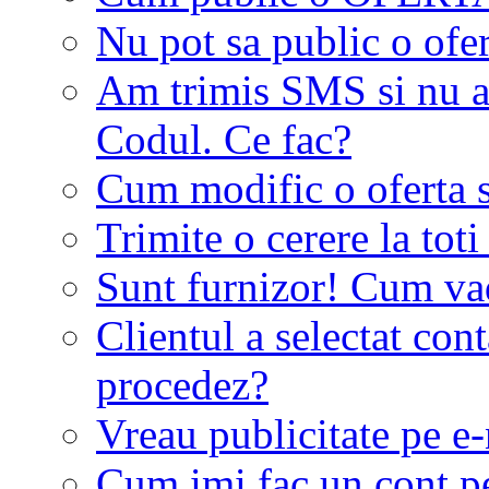
Nu pot sa public o ofer
Am trimis SMS si nu a
Codul. Ce fac?
Cum modific o oferta 
Trimite o cerere la tot
Sunt furnizor! Cum vad 
Clientul a selectat co
procedez?
Vreau publicitate pe e-
Cum imi fac un cont p