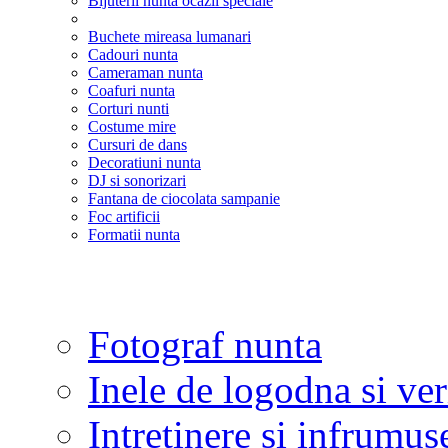
Bijuterii nunta ocazii speciale
Buchete mireasa lumanari
Cadouri nunta
Cameraman nunta
Coafuri nunta
Corturi nunti
Costume mire
Cursuri de dans
Decoratiuni nunta
DJ si sonorizari
Fantana de ciocolata sampanie
Foc artificii
Formatii nunta
Fotograf nunta
Inele de logodna si ve
Intretinere si infrumus