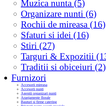
Muzica nunta (5)
Organizare nunti (6)
Rochii de mireasa (16)
Sfaturi si idei (16)
Stiri (27)
Targuri & Expozitii (1
Traditii si obiceiuri (2)
Furnizori
Accesorii mireasa
Accesorii nunti
Agentii organizari nunti
Aranjamente florale
Bauturi si firme catering