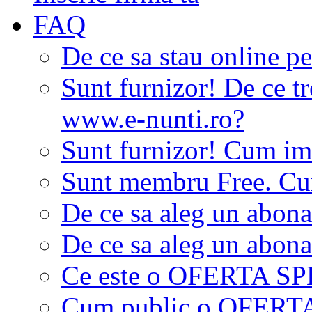
FAQ
De ce sa stau online p
Sunt furnizor! De ce tr
www.e-nunti.ro?
Sunt furnizor! Cum imi
Sunt membru Free. Cum
De ce sa aleg un abon
De ce sa aleg un abon
Ce este o OFERTA S
Cum public o OFER